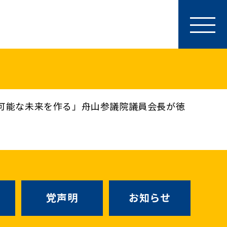
参加・サポート
特別党員・党員・サポーター
ース
「国民民主PRESS」購読
寄付
可能な未来を作る」舟山参議院議員会長が徳
SNS公式アカウント
（新しいタブで
Go!Go!こくみんストア
（新しいタブで開
TEAMこくみんうさぎ
（新しいタ
こくみんオンラインスクール
党声明
お知らせ
SS号外
（新しいタブで開く）
国民民主党学生部