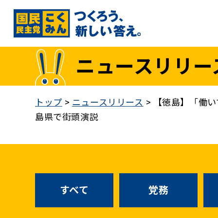
国民民主党トップ
ニュースリリー
政策
1. 「もっと」手取りを増やす
トップ
>
ニュースリリース
>
【徳島】「働い
2. 成長戦略「新・三本の矢」
島県で街頭演説
3. 人づくりこそ、国づくり
4. 自分の国は自分で守る
5. 正直な政治をつらぬく
政策各論インデックス
すべて
党務
医療制度改革
就職氷河期世代政策