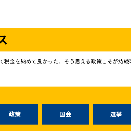
議員
お問い合わせ
ス
（
｜
）
国会議員
衆議院
参議院
ニュースリリ
地方自治体議員
党務
て税金を納めて良かった、そう思える政策こそが持続
選挙情報
政策
国会
候補者公募
選挙
党声明
こくみん政治塾
お知らせ
政策
国会
選挙
国民民主PRE
党基本情報
綱領･結党宣言