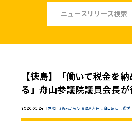
中小企業・非正規賃上げ応援10策
緊急経済対策
子ども・子育て・若者
憲法
安全保障政策
農業政策
政治改革
【徳島】「働いて税金を納
提案と実績
る」舟山参議院議員会長が
2026.05.24
[
党務
]
飯泉かもん
県連大会
舟山康江
遊説