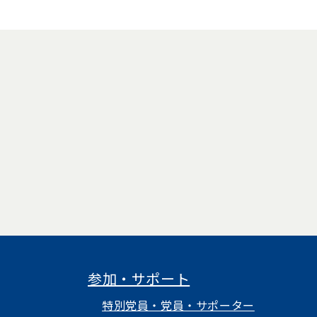
で開く）
いタブで開く）
（新しいタブで開く）
参加・サポート
特別党員・党員・サポーター