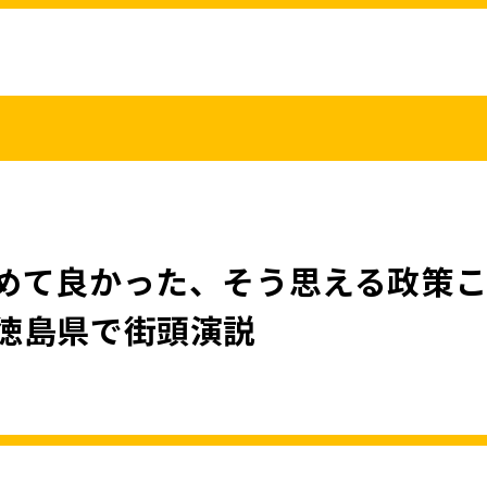
こくみんうさ
ガバナンスコード
規約･規則
都道府県組織
党役員
党本部へのアクセス
情報開示
めて良かった、そう思える政策
徳島県で街頭演説