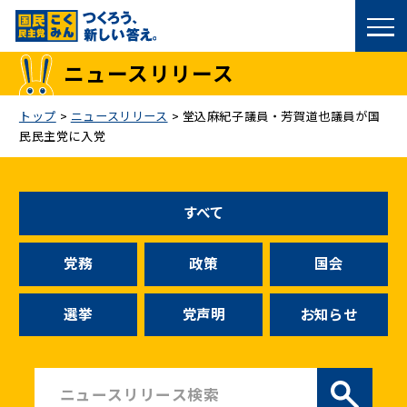
国民民主党トップ
ニュースリリース
政策
トップ
>
ニュースリリース
>
堂込麻紀子議員・芳賀道也議員が国
民民主党に入党
議員
選挙情報
すべて
候補者公募
党務
政策
国会
こくみん政治塾
選挙
党声明
お知らせ
党基本情報
お問い合わせ