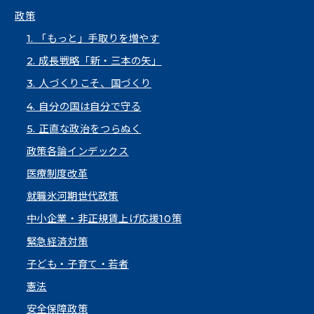
政策
1. 「もっと」手取りを増やす
2. 成長戦略「新・三本の矢」
3. 人づくりこそ、国づくり
4. 自分の国は自分で守る
5. 正直な政治をつらぬく
政策各論インデックス
医療制度改革
就職氷河期世代政策
中小企業・非正規賃上げ応援10策
緊急経済対策
子ども・子育て・若者
憲法
安全保障政策