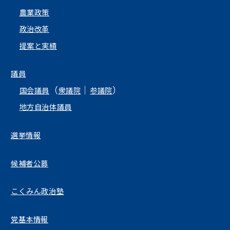
農業政策
政治改革
提案と実績
議員
（
｜
）
国会議員
衆議院
参議院
地方自治体議員
選挙情報
候補者公募
こくみん政治塾
党基本情報