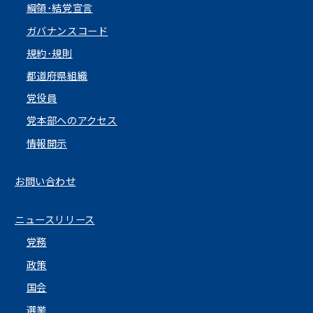
綱領･結党宣言
ガバナンスコード
規約･規則
都道府県組織
党役員
党本部へのアクセス
情報開示
お問い合わせ
ニュースリリース
党務
政策
国会
選挙