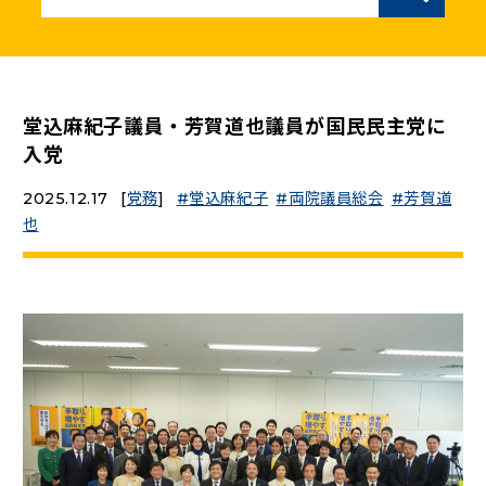
ニュースリリース
こくみんうさぎの部屋
堂込麻紀子議員・芳賀道也議員が国民民主党に
入党
参加・サポート
2025.12.17
[
党務
]
堂込麻紀子
両院議員総会
芳賀道
也
（新しいタブで開く）
Go!Go!こくみんストア
（新しいタブで開く）
TEAMこくみんうさぎ
（新しいタブで開く）
こくみんオンラインスクール
（新しいタブで開く）
国民民主党学生部
（新しいタブで開く）
二次創作ガイドライン
プライバシーポリシー
特定商取引法に基づく表記