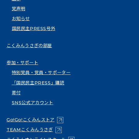
党声明
お知らせ
国民民主PRESS号外
こくみんうさぎの部屋
参加・サポート
特別党員・党員・サポーター
「国民民主PRESS」購読
寄付
SNS公式アカウント
（新しいタブで開く）
Go!Go!こくみんストア
（新しいタブで開く）
TEAMこくみんうさぎ
（新しいタブで開く）