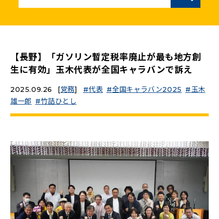
ニュースリリース
こくみんうさぎの部屋
【長野】「ガソリン暫定税率廃止が最も地方創
生に有効」玉木代表が全国キャラバンで訴え
参加・サポート
2025.09.26
[
党務
]
代表
全国キャラバン2025
玉木
雄一郎
竹詰ひとし
（新しいタブで開く）
Go!Go!こくみんストア
（新しいタブで開く）
TEAMこくみんうさぎ
（新しいタブで開く）
こくみんオンラインスクール
（新しいタブで開く）
国民民主党学生部
（新しいタブで開く）
二次創作ガイドライン
プライバシーポリシー
特定商取引法に基づく表記