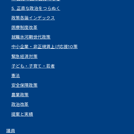
5. 正直な政治をつらぬく
政策各論インデックス
医療制度改革
就職氷河期世代政策
中小企業・非正規賃上げ応援10策
緊急経済対策
子ども・子育て・若者
憲法
安全保障政策
農業政策
政治改革
提案と実績
議員