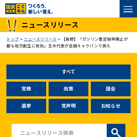
国民民主党トップ
ニュースリリース
政策
トップ
>
ニュースリリース
>
【長野】「ガソリン暫定税率廃止が
最も地方創生に有効」玉木代表が全国キャラバンで訴え
議員
選挙情報
すべて
候補者公募
党務
政策
国会
こくみん政治塾
選挙
党声明
お知らせ
党基本情報
お問い合わせ