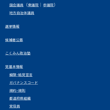
（
｜
）
国会議員
衆議院
参議院
地方自治体議員
選挙情報
候補者公募
こくみん政治塾
党基本情報
綱領･結党宣言
ガバナンスコード
規約･規則
都道府県組織
党役員