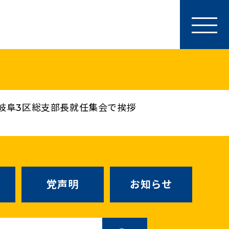
参加・サポート
特別党員・党員・サポーター
ース
「国民民主PRESS」購読
寄付
岐阜3区総支部長就任集会で挨拶
SNS公式アカウント
（新しいタブで
Go!Go!こくみんストア
（新しいタブで開
TEAMこくみんうさぎ
（新しいタ
こくみんオンラインスクール
党声明
お知らせ
SS号外
（新しいタブで開く）
国民民主党学生部