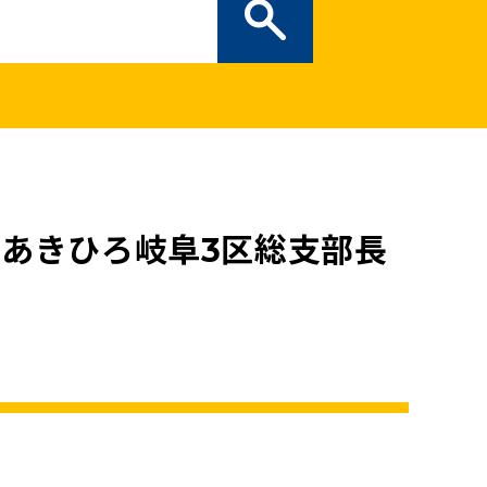
ぎの部屋
（新しいタブで開
二次創作ガイドライン
プライバシーポリシー
特定商取引法に基づく表記
あきひろ岐阜3区総支部長