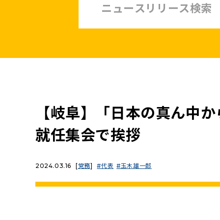
中小企業・非正規賃上げ応援10策
緊急経済対策
子ども・子育て・若者
憲法
安全保障政策
農業政策
政治改革
【岐阜】「日本の真ん中か
提案と実績
就任集会で挨拶
2024.03.16
[
党務
]
代表
玉木雄一郎