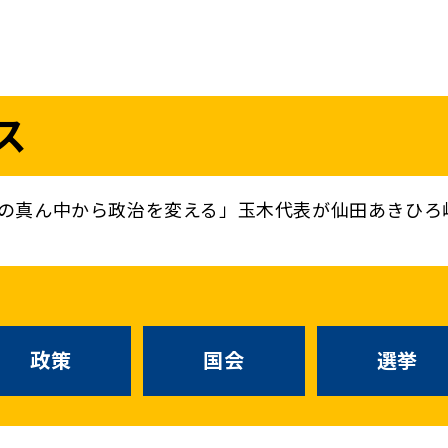
議員
お問い合わせ
ス
（
｜
）
国会議員
衆議院
参議院
ニュースリリ
地方自治体議員
党務
の真ん中から政治を変える」玉木代表が仙田あきひろ
選挙情報
政策
国会
候補者公募
選挙
党声明
こくみん政治塾
政策
国会
お知らせ
選挙
国民民主PRE
党基本情報
綱領･結党宣言