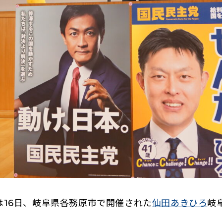
（
16日、岐阜県各務原市で開催された
仙田あきひろ
岐