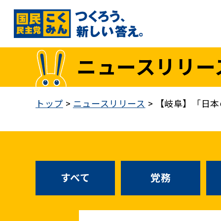
国民民主党トップ
ニュースリリー
政策
1. 「もっと」手取りを増やす
トップ
>
ニュースリリース
>
【岐阜】「日本
2. 成長戦略「新・三本の矢」
3. 人づくりこそ、国づくり
4. 自分の国は自分で守る
5. 正直な政治をつらぬく
政策各論インデックス
すべて
党務
医療制度改革
就職氷河期世代政策