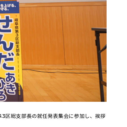
新しいタブで開く）
阜3区総支部長の就任発表集会に参加し、挨拶