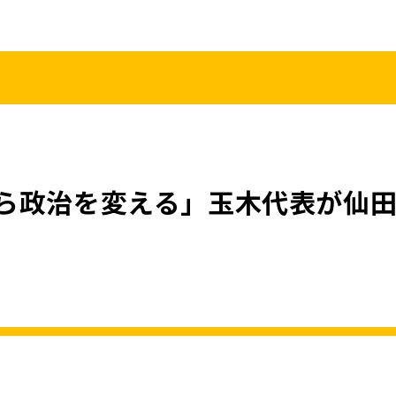
こくみんうさ
ガバナンスコード
規約･規則
都道府県組織
党役員
党本部へのアクセス
情報開示
ら政治を変える」玉木代表が仙田