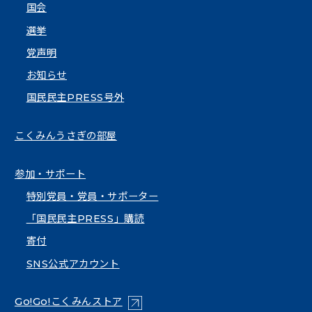
国会
選挙
党声明
お知らせ
国民民主PRESS号外
こくみんうさぎの部屋
参加・サポート
特別党員・党員・サポーター
「国民民主PRESS」購読
寄付
SNS公式アカウント
（新しいタブで開く）
Go!Go!こくみんストア