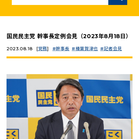
ニュースリリース
こくみんうさぎの部屋
国民民主党 幹事長定例会見（2023年8月18日）
2023.08.18
[
党務
]
幹事長
榛葉賀津也
記者会見
参加・サポート
（新しいタブで開く）
Go!Go!こくみんストア
（新しいタブで開く）
TEAMこくみんうさぎ
（新しいタブで開く）
こくみんオンラインスクール
（新しいタブで開く）
国民民主党学生部
（新しいタブで開く）
二次創作ガイドライン
プライバシーポリシー
特定商取引法に基づく表記