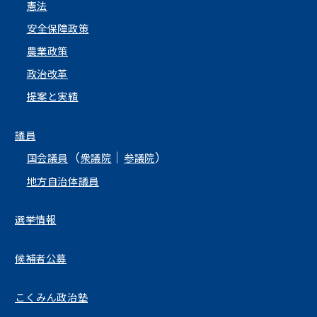
憲法
安全保障政策
農業政策
政治改革
提案と実績
議員
（
｜
）
国会議員
衆議院
参議院
地方自治体議員
選挙情報
候補者公募
こくみん政治塾