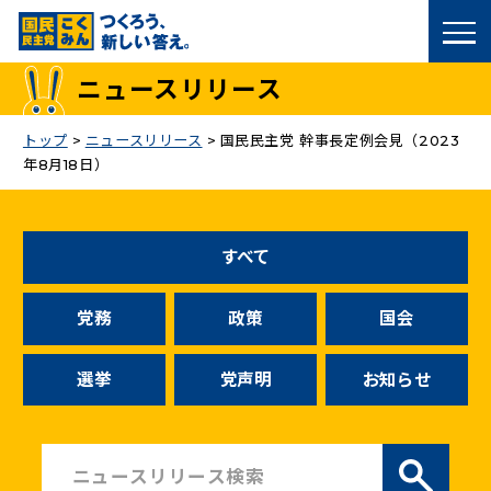
国民民主党トップ
ニュースリリース
政策
トップ
>
ニュースリリース
>
国民民主党 幹事長定例会見（2023
年8月18日）
議員
選挙情報
すべて
候補者公募
党務
政策
国会
こくみん政治塾
選挙
党声明
お知らせ
党基本情報
お問い合わせ