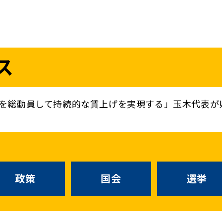
議員
お問い合わせ
ス
（
｜
）
国会議員
衆議院
参議院
ニュースリリ
地方自治体議員
党務
を総動員して持続的な賃上げを実現する」玉木代表が
選挙情報
政策
国会
候補者公募
選挙
党声明
こくみん政治塾
政策
国会
お知らせ
選挙
国民民主PRE
党基本情報
綱領･結党宣言