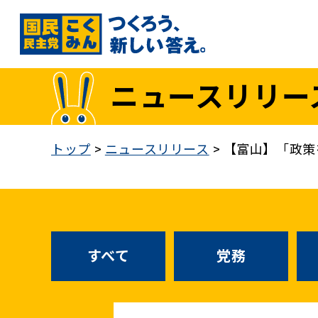
国民民主党トップ
ニュースリリー
政策
1. 「もっと」手取りを増やす
トップ
>
ニュースリリース
>
【富山】「政策
2. 成長戦略「新・三本の矢」
3. 人づくりこそ、国づくり
4. 自分の国は自分で守る
5. 正直な政治をつらぬく
政策各論インデックス
すべて
党務
医療制度改革
就職氷河期世代政策