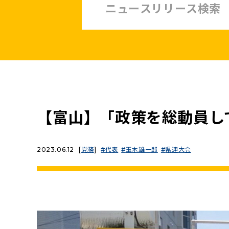
中小企業・非正規賃上げ応援10策
緊急経済対策
子ども・子育て・若者
憲法
安全保障政策
農業政策
政治改革
【富山】「政策を総動員し
提案と実績
2023.06.12
[
党務
]
代表
玉木雄一郎
県連大会