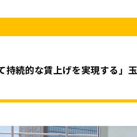
こくみんうさ
ガバナンスコード
規約･規則
都道府県組織
党役員
党本部へのアクセス
情報開示
て持続的な賃上げを実現する」