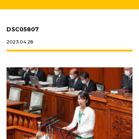
ニュースリリース
DSC05807
こくみんうさぎの部屋
2023.04.28
参加・サポート
（新しいタブで開く）
Go!Go!こくみんストア
（新しいタブで開く）
TEAMこくみんうさぎ
（新しいタブで開く）
こくみんオンラインスクール
（新しいタブで開く）
国民民主党学生部
（新しいタブで開く）
二次創作ガイドライン
プライバシーポリシー
特定商取引法に基づく表記