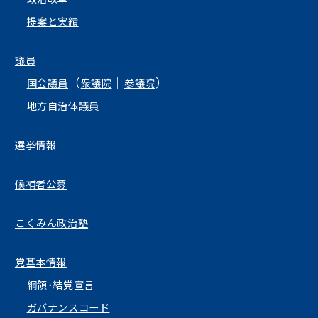
提案と実績
議員
（
｜
）
国会議員
衆議院
参議院
地方自治体議員
選挙情報
候補者公募
こくみん政治塾
党基本情報
綱領･結党宣言
ガバナンスコード