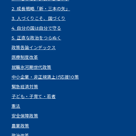
2. 成長戦略「新・三本の矢」
3. 人づくりこそ、国づくり
4. 自分の国は自分で守る
5. 正直な政治をつらぬく
政策各論インデックス
医療制度改革
就職氷河期世代政策
中小企業・非正規賃上げ応援10策
緊急経済対策
子ども・子育て・若者
憲法
安全保障政策
農業政策
政治改革