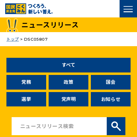
国民民主党トップ
ニュースリリース
政策
トップ
>
DSC05807
議員
すべて
選挙情報
党務
政策
国会
候補者公募
選挙
党声明
お知らせ
こくみん政治塾
党基本情報
お問い合わせ