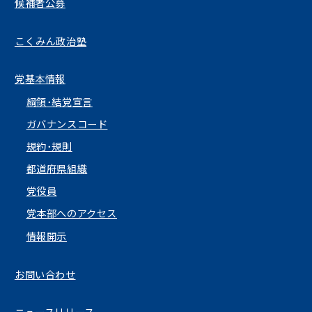
候補者公募
こくみん政治塾
党基本情報
綱領･結党宣言
ガバナンスコード
規約･規則
都道府県組織
党役員
党本部へのアクセス
情報開示
お問い合わせ