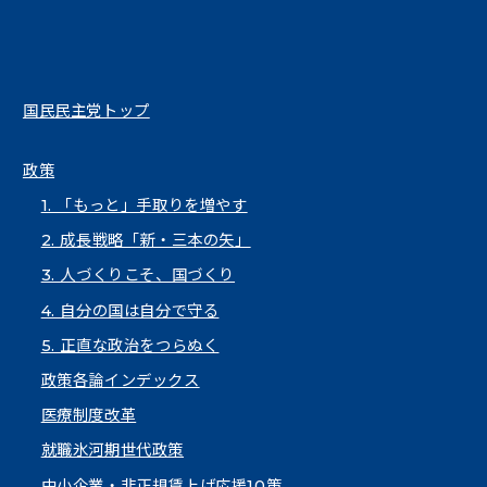
国民民主党トップ
政策
1. 「もっと」手取りを増やす
2. 成長戦略「新・三本の矢」
3. 人づくりこそ、国づくり
4. 自分の国は自分で守る
5. 正直な政治をつらぬく
政策各論インデックス
医療制度改革
就職氷河期世代政策
中小企業・非正規賃上げ応援10策