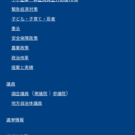
緊急経済対策
子ども・子育て・若者
憲法
安全保障政策
農業政策
政治改革
提案と実績
議員
（
｜
）
国会議員
衆議院
参議院
地方自治体議員
選挙情報