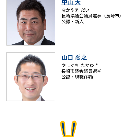
中山 大
なかやま だい
長崎県議会議員選挙（長崎市）
公認・新人
山口 喬之
やまぐち たかゆき
長崎市議会議員選挙
公認・現職(1期)