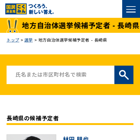
国民民主党トップ
地方自治体選挙候補予定者 - 長崎県
政策
トップ
>
選挙
>
地方自治体選挙候補予定者 - 長崎県
議員
選挙情報
候補者公募
こくみん政治塾
長崎県の候補予定者
党基本情報
お問い合わせ
林田 朋也