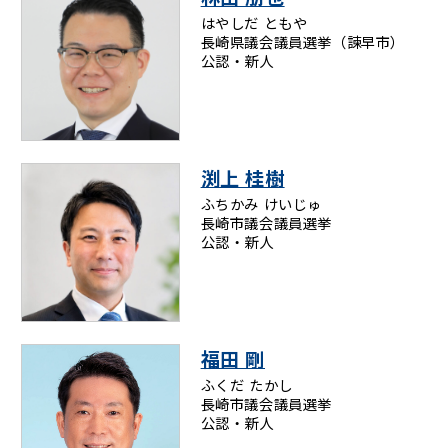
はやしだ ともや
長崎県議会議員選挙（諫早市）
ニュースリリース
公認・新人
こくみんうさぎの部屋
参加・サポート
渕上 桂樹
ふちかみ けいじゅ
（新しいタブで開く）
Go!Go!こくみんストア
長崎市議会議員選挙
公認・新人
（新しいタブで開く）
TEAMこくみんうさぎ
（新しいタブで開く）
こくみんオンラインスクール
（新しいタブで開く）
国民民主党学生部
福田 剛
（新しいタブで開く）
二次創作ガイドライン
ふくだ たかし
プライバシーポリシー
長崎市議会議員選挙
公認・新人
特定商取引法に基づく表記