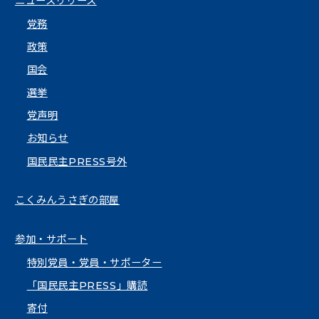
ニュースリリース
党務
政策
国会
選挙
党声明
お知らせ
国民民主PRESS号外
こくみんうさぎの部屋
参加・サポート
特別党員・党員・サポーター
「国民民主PRESS」購読
寄付