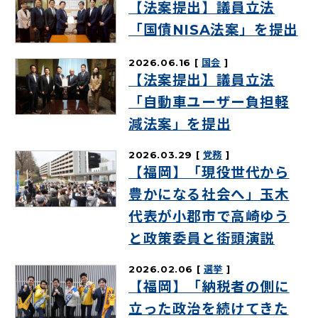
【法案提出】議員立法
「国債NISA法案」を提出
2026.06.16
国会
【法案提出】議員立法
「自動車ユーザー負担軽
減法案」を提出
2026.03.29
党務
【福岡】「現役世代から
豊かになる社会へ」玉木
代表が小郡市で高崎ゆう
と政策委員と街頭演説
2026.02.06
選挙
【福岡】「納税者の側に
立った政治を続けてきた