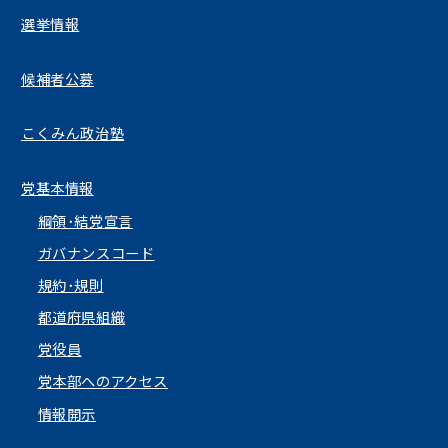
選挙情報
候補者公募
こくみん政治塾
党基本情報
綱領･結党宣言
ガバナンスコード
規約･規則
都道府県組織
党役員
党本部へのアクセス
情報開示