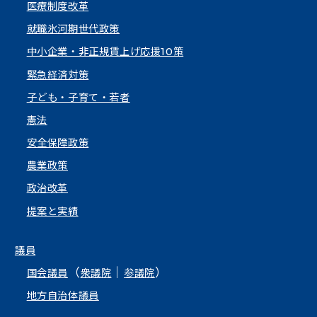
医療制度改革
就職氷河期世代政策
中小企業・非正規賃上げ応援10策
緊急経済対策
子ども・子育て・若者
憲法
安全保障政策
農業政策
政治改革
提案と実績
議員
（
｜
）
国会議員
衆議院
参議院
地方自治体議員