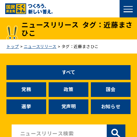
国民民主党トップ
ニュースリリース
タグ：近藤まさ
ひこ
政策
トップ
>
ニュースリリース
>
タグ：近藤まさひこ
議員
選挙情報
すべて
候補者公募
党務
政策
国会
こくみん政治塾
選挙
党声明
お知らせ
党基本情報
お問い合わせ