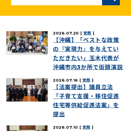
ニュースリリース
こくみんうさぎの部屋
2026.07.20
党務
【沖縄】「ベストな政策
参加・サポート
の『実現力』を与えてい
ただきたい」玉木代表が
（新しいタブで開く）
Go!Go!こくみんストア
沖縄市内3か所で街頭演説
（新しいタブで開く）
TEAMこくみんうさぎ
2026.07.16
党務
（新しいタブで開く）
こくみんオンラインスクール
【法案提出】議員立法
（新しいタブで開く）
国民民主党学生部
「子育て支援・移住促進
住宅等供給促進法案」を
（新しいタブで開く）
二次創作ガイドライン
提出
プライバシーポリシー
特定商取引法に基づく表記
2026.07.10
党務