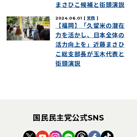
まさひこ候補と街頭演説
2024.06.01
党務
【福岡】「久留米の潜在
力を活かし、日本全体の
活力向上を」近藤まさひ
こ総支部長が玉木代表と
街頭演説
国民民主党公式SNS
（新しいタブで開く）
（新しいタブで開く）
（新しいタブで開く）
（新しいタブで開く）
（新しいタブで開く
（新しいタブ
（新しい