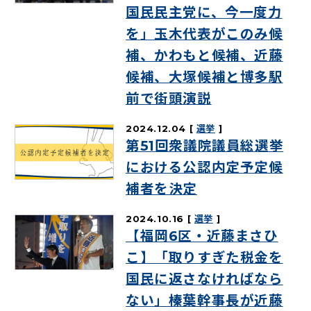
国民民主党に、今一度力
を」玉木代表がこのみ候
補、かわもと候補、近藤
候補、大塚候補と博多駅
前で街頭演説
2024.12.04
選挙
第51回衆議院議員総選挙
における公認内定予定候
補者を決定
2024.10.16
選挙
【福岡6区・近藤まさひ
こ】「取りすぎた税金を
国民に返さなければなら
ない」榛葉幹事長が近藤