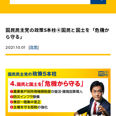
ニュースリリース
こくみんうさぎの部屋
国民民主党の政策5本柱④国民と国土を「危機か
ら守る」
参加・サポート
2021.10.01
[
政策
]
（新しいタブで開く）
Go!Go!こくみんストア
（新しいタブで開く）
TEAMこくみんうさぎ
（新しいタブで開く）
こくみんオンラインスクール
（新しいタブで開く）
国民民主党学生部
（新しいタブで開く）
二次創作ガイドライン
プライバシーポリシー
特定商取引法に基づく表記