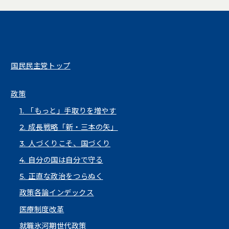
国民民主党トップ
政策
1. 「もっと」手取りを増やす
2. 成長戦略「新・三本の矢」
3. 人づくりこそ、国づくり
4. 自分の国は自分で守る
5. 正直な政治をつらぬく
政策各論インデックス
医療制度改革
就職氷河期世代政策