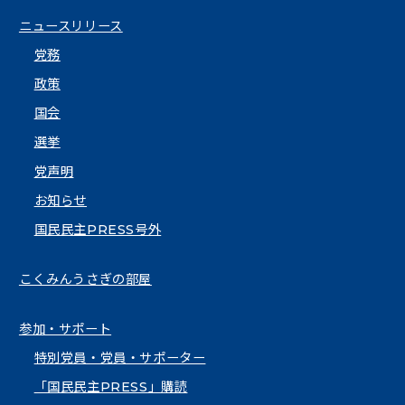
ニュースリリース
党務
政策
国会
選挙
党声明
お知らせ
国民民主PRESS号外
こくみんうさぎの部屋
参加・サポート
特別党員・党員・サポーター
「国民民主PRESS」購読