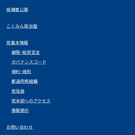
候補者公募
こくみん政治塾
党基本情報
綱領･結党宣言
ガバナンスコード
規約･規則
都道府県組織
党役員
党本部へのアクセス
情報開示
お問い合わせ