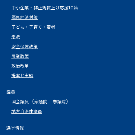
中小企業・非正規賃上げ応援10策
緊急経済対策
子ども・子育て・若者
憲法
安全保障政策
農業政策
政治改革
提案と実績
議員
（
｜
）
国会議員
衆議院
参議院
地方自治体議員
選挙情報