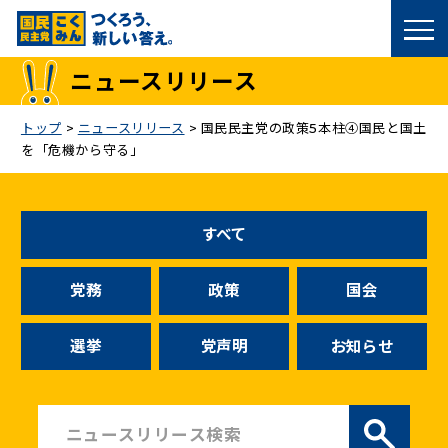
国民民主党トップ
ニュースリリース
政策
トップ
>
ニュースリリース
>
国民民主党の政策5本柱④国民と国土
を「危機から守る」
議員
選挙情報
すべて
候補者公募
党務
政策
国会
こくみん政治塾
選挙
党声明
お知らせ
党基本情報
お問い合わせ