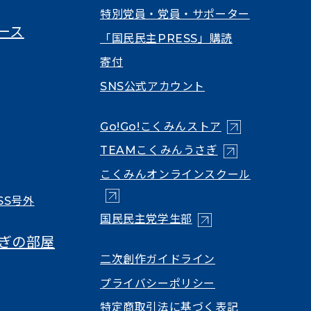
特別党員・党員・サポーター
ース
「国民民主PRESS」購読
寄付
SNS公式アカウント
（新しいタブで
Go!Go!こくみんストア
（新しいタブで開
TEAMこくみんうさぎ
（新しいタ
こくみんオンラインスクール
SS号外
（新しいタブで開く）
国民民主党学生部
ぎの部屋
（新しいタブで開
二次創作ガイドライン
プライバシーポリシー
特定商取引法に基づく表記