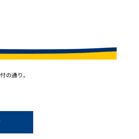
付の通り。
言