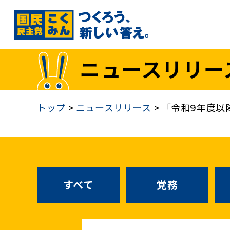
国民民主党トップ
ニュースリリー
政策
1. 「もっと」手取りを増やす
トップ
>
ニュースリリース
>
「令和9年度以
2. 成長戦略「新・三本の矢」
3. 人づくりこそ、国づくり
4. 自分の国は自分で守る
5. 正直な政治をつらぬく
政策各論インデックス
すべて
党務
医療制度改革
就職氷河期世代政策