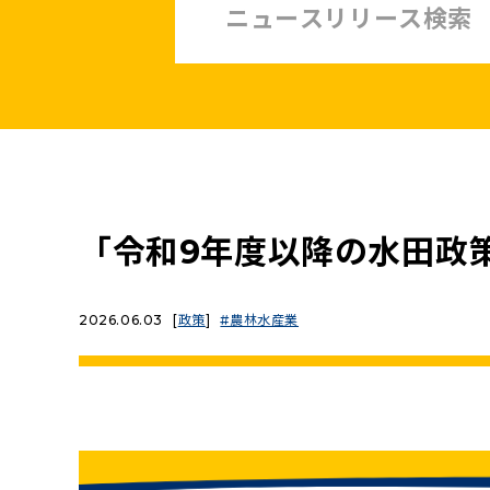
中小企業・非正規賃上げ応援10策
緊急経済対策
子ども・子育て・若者
憲法
安全保障政策
農業政策
政治改革
「令和9年度以降の水田政
提案と実績
2026.06.03
[
政策
]
農林水産業