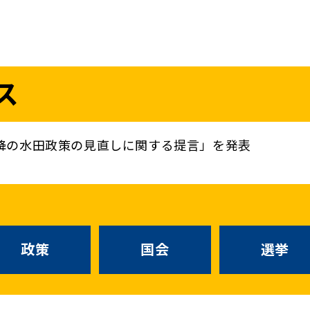
議員
お問い合わせ
ス
（
｜
）
国会議員
衆議院
参議院
ニュースリリ
地方自治体議員
党務
降の水田政策の見直しに関する提言」を発表
選挙情報
政策
国会
候補者公募
選挙
党声明
こくみん政治塾
政策
国会
お知らせ
選挙
国民民主PRE
党基本情報
綱領･結党宣言