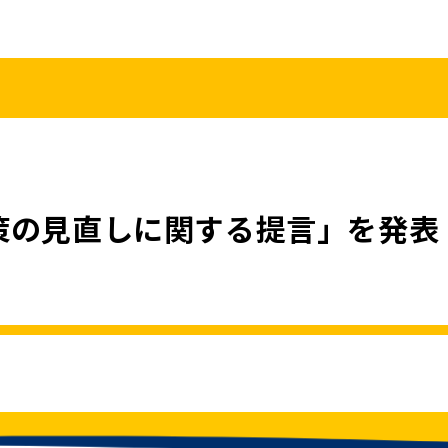
こくみんうさ
ガバナンスコード
規約･規則
都道府県組織
党役員
党本部へのアクセス
情報開示
策の見直しに関する提言」を発表