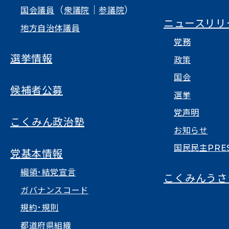
（
｜
）
国会議員
衆議院
参議院
ニュースリリ
地方自治体議員
党務
選挙情報
政策
国会
候補者公募
選挙
党声明
こくみん政治塾
お知らせ
国民民主PRE
党基本情報
綱領･結党宣言
こくみんうさ
ガバナンスコード
規約･規則
都道府県組織