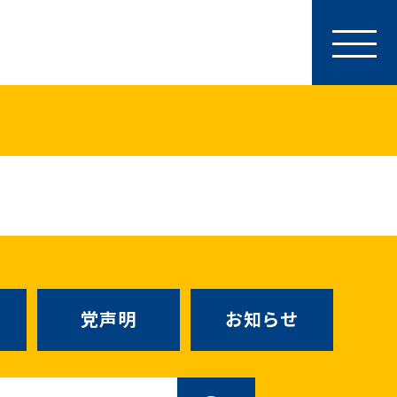
参加・サポート
特別党員・党員・サポーター
ース
「国民民主PRESS」購読
寄付
SNS公式アカウント
（新しいタブで
Go!Go!こくみんストア
（新しいタブで開
TEAMこくみんうさぎ
（新しいタ
こくみんオンラインスクール
党声明
お知らせ
SS号外
（新しいタブで開く）
国民民主党学生部