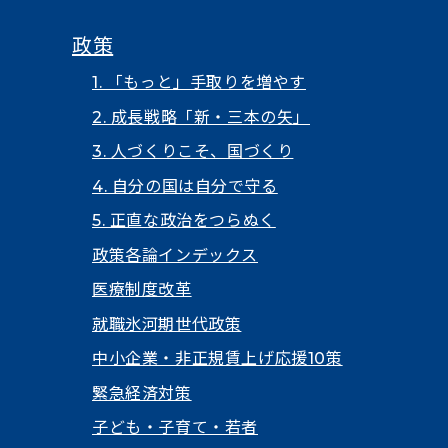
政策
1. 「もっと」手取りを増やす
2. 成長戦略「新・三本の矢」
3. 人づくりこそ、国づくり
4. 自分の国は自分で守る
5. 正直な政治をつらぬく
政策各論インデックス
医療制度改革
就職氷河期世代政策
中小企業・非正規賃上げ応援10策
緊急経済対策
子ども・子育て・若者