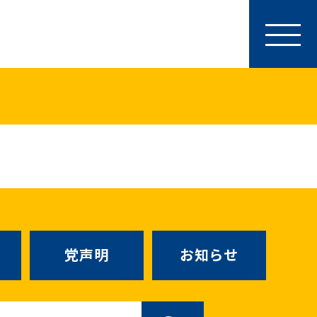
参加・サポート
特別党員・党員・サポーター
ース
「国民民主PRESS」購読
寄付
SNS公式アカウント
（新しいタブで
Go!Go!こくみんストア
（新しいタブで開
TEAMこくみんうさぎ
（新しいタ
こくみんオンラインスクール
党声明
お知らせ
SS号外
（新しいタブで開く）
国民民主党学生部