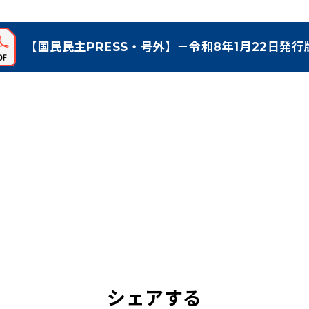
【国民民主PRESS・号外】－令和8年1月22日発行
（新しいタブで開く）
シェアする