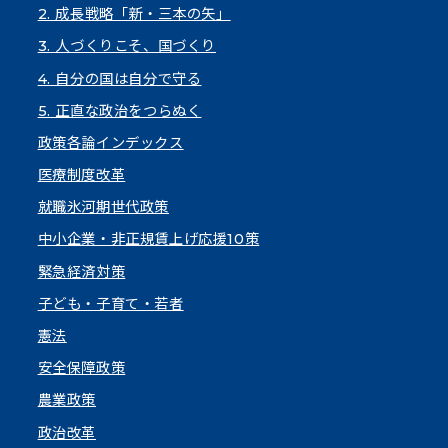
2. 成長戦略「新・三本の矢」
3. 人づくりこそ、国づくり
4. 自分の国は自分で守る
5. 正直な政治をつらぬく
政策各論インデックス
医療制度改革
就職氷河期世代政策
中小企業・非正規賃上げ応援10策
緊急経済対策
子ども・子育て・若者
憲法
安全保障政策
農業政策
政治改革