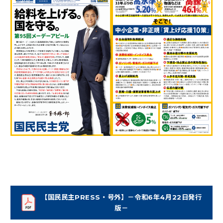
【国民民主PRESS・号外】－令和6年4月22日発行
（新しいタブで開く）
版－