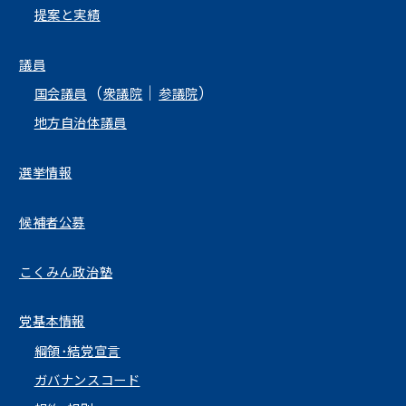
提案と実績
議員
（
｜
）
国会議員
衆議院
参議院
地方自治体議員
選挙情報
候補者公募
こくみん政治塾
党基本情報
綱領･結党宣言
ガバナンスコード