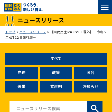
国民民主党トップ
ニュースリリース
政策
トップ
>
ニュースリリース
>
【国民民主PRESS・号外】－令和6
年4月22日発行版－
議員
選挙情報
すべて
候補者公募
党務
政策
国会
こくみん政治塾
選挙
党声明
お知らせ
党基本情報
お問い合わせ