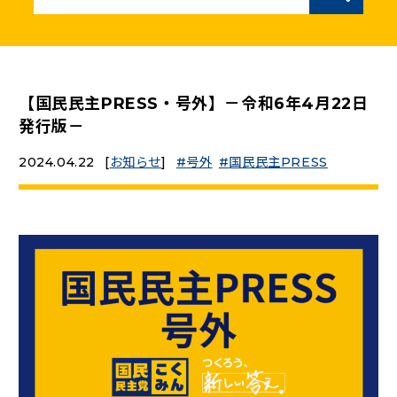
ニュースリリース
こくみんうさぎの部屋
【国民民主PRESS・号外】－令和6年4月22日
発行版－
参加・サポート
2024.04.22
[
お知らせ
]
号外
国民民主PRESS
（新しいタブで開く）
Go!Go!こくみんストア
（新しいタブで開く）
TEAMこくみんうさぎ
（新しいタブで開く）
こくみんオンラインスクール
（新しいタブで開く）
国民民主党学生部
（新しいタブで開く）
二次創作ガイドライン
プライバシーポリシー
特定商取引法に基づく表記