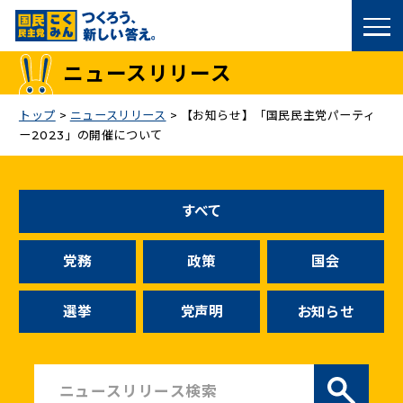
国民民主党トップ
ニュースリリース
政策
トップ
>
ニュースリリース
>
【お知らせ】「国民民主党パーティ
ー2023」の開催について
議員
選挙情報
すべて
候補者公募
党務
政策
国会
こくみん政治塾
選挙
党声明
お知らせ
党基本情報
お問い合わせ