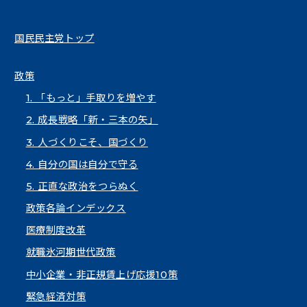
国民民主党トップ
政策
1. 「もっと」手取りを増やす
2. 成長戦略「新・三本の矢」
3. 人づくりこそ、国づくり
4. 自分の国は自分で守る
5. 正直な政治をつらぬく
政策各論インデックス
医療制度改革
就職氷河期世代政策
中小企業・非正規賃上げ応援10策
緊急経済対策