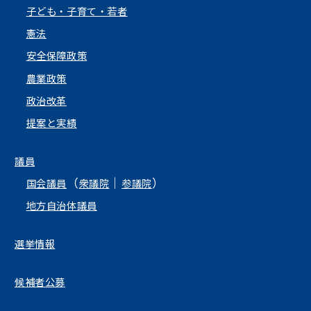
子ども・子育て・若者
憲法
安全保障政策
農業政策
政治改革
提案と実績
議員
（
｜
）
国会議員
衆議院
参議院
地方自治体議員
選挙情報
候補者公募