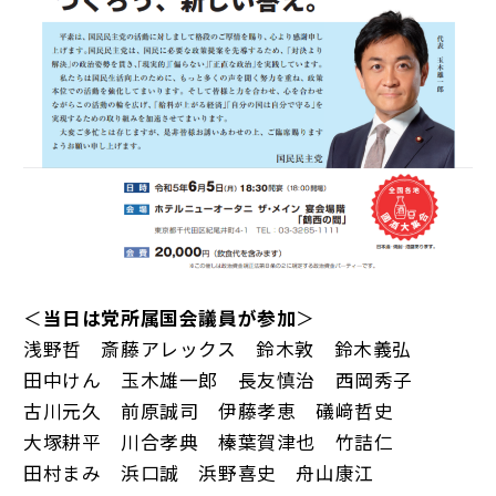
＜
当日は党所属国会議員が参加
＞
浅野哲 斎藤アレックス 鈴木敦 鈴木義弘
田中けん 玉木雄一郎 長友慎治 西岡秀子
古川元久 前原誠司 伊藤孝恵 礒﨑哲史
大塚耕平 川合孝典 榛葉賀津也 竹詰仁
田村まみ 浜口誠 浜野喜史 舟山康江