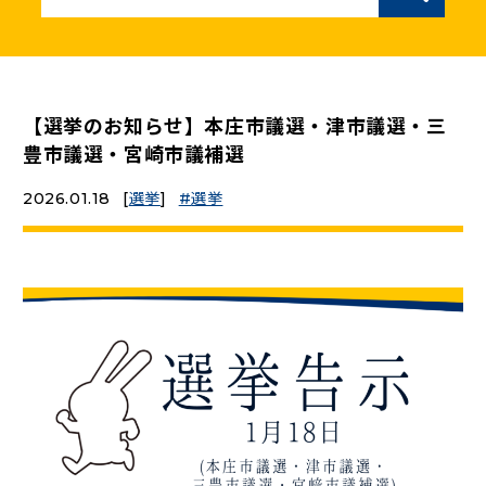
ニュースリリース
こくみんうさぎの部屋
【選挙のお知らせ】本庄市議選・津市議選・三
豊市議選・宮崎市議補選
参加・サポート
2026.01.18
[
選挙
]
選挙
（新しいタブで開く）
Go!Go!こくみんストア
（新しいタブで開く）
TEAMこくみんうさぎ
（新しいタブで開く）
こくみんオンラインスクール
（新しいタブで開く）
国民民主党学生部
（新しいタブで開く）
二次創作ガイドライン
プライバシーポリシー
特定商取引法に基づく表記