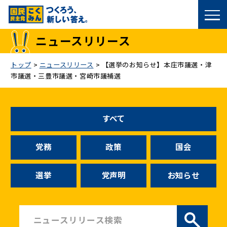
国民民主党トップ
ニュースリリース
政策
トップ
>
ニュースリリース
>
【選挙のお知らせ】本庄市議選・津
市議選・三豊市議選・宮崎市議補選
議員
選挙情報
すべて
候補者公募
党務
政策
国会
こくみん政治塾
選挙
党声明
お知らせ
党基本情報
お問い合わせ