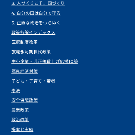
3. 人づくりこそ、国づくり
4. 自分の国は自分で守る
5. 正直な政治をつらぬく
政策各論インデックス
医療制度改革
就職氷河期世代政策
中小企業・非正規賃上げ応援10策
緊急経済対策
子ども・子育て・若者
憲法
安全保障政策
農業政策
政治改革
提案と実績