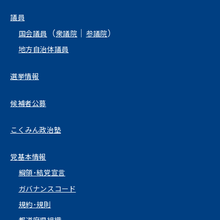
議員
（
｜
）
国会議員
衆議院
参議院
地方自治体議員
選挙情報
候補者公募
こくみん政治塾
党基本情報
綱領･結党宣言
ガバナンスコード
規約･規則