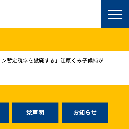
参加・サポート
特別党員・党員・サポーター
ース
「国民民主PRESS」購読
寄付
ソリン暫定税率を撤廃する」江原くみ子候補が
SNS公式アカウント
（新しいタブで
Go!Go!こくみんストア
（新しいタブで開
TEAMこくみんうさぎ
（新しいタ
こくみんオンラインスクール
党声明
お知らせ
SS号外
（新しいタブで開く）
国民民主党学生部