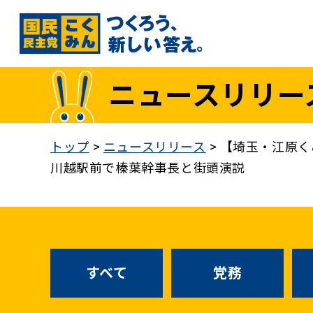
国民民主党トップ
ニュースリリー
政策
1. 「もっと」手取りを増やす
トップ
>
ニュースリリース
>
【埼玉・江原く
2. 成長戦略「新・三本の矢」
川越駅前で榛葉幹事長と街頭演説
3. 人づくりこそ、国づくり
4. 自分の国は自分で守る
5. 正直な政治をつらぬく
政策各論インデックス
すべて
党務
医療制度改革
就職氷河期世代政策