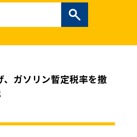
ぎの部屋
（新しいタブで開
二次創作ガイドライン
プライバシーポリシー
特定商取引法に基づく表記
上げ、ガソリン暫定税率を撤
説