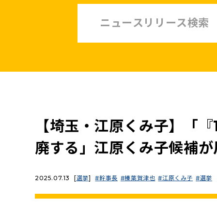
中小企業・非正規賃上げ応援10策
緊急経済対策
子ども・子育て・若者
憲法
安全保障政策
農業政策
政治改革
【埼玉・江原くみ子】「『1
提案と実績
廃する」江原くみ子候補が
2025.07.13
[
選挙
]
幹事長
榛葉賀津也
江原くみ子
選挙