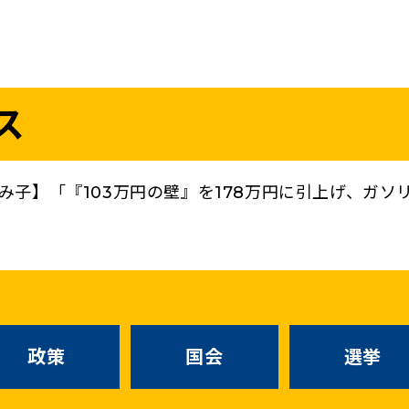
議員
お問い合わせ
ス
（
｜
）
国会議員
衆議院
参議院
ニュースリリ
地方自治体議員
党務
み子】「『103万円の壁』を178万円に引上げ、ガ
選挙情報
政策
国会
候補者公募
選挙
党声明
こくみん政治塾
お知らせ
政策
国会
選挙
国民民主PRE
党基本情報
綱領･結党宣言