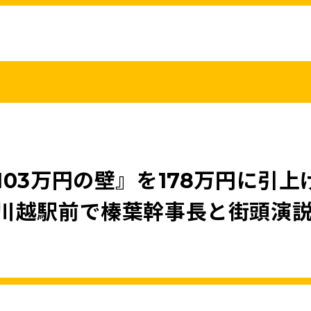
こくみんうさ
ガバナンスコード
規約･規則
都道府県組織
党役員
党本部へのアクセス
情報開示
03万円の壁』を178万円に引
川越駅前で榛葉幹事長と街頭演