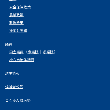
安全保障政策
農業政策
政治改革
提案と実績
議員
（
｜
）
国会議員
衆議院
参議院
地方自治体議員
選挙情報
候補者公募
こくみん政治塾