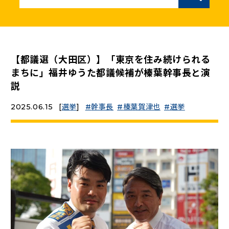
ニュースリリース
こくみんうさぎの部屋
【都議選（大田区）】「東京を住み続けられる
まちに」福井ゆうた都議候補が榛葉幹事長と演
参加・サポート
説
2025.06.15
[
選挙
]
幹事長
榛葉賀津也
選挙
（新しいタブで開く）
Go!Go!こくみんストア
（新しいタブで開く）
TEAMこくみんうさぎ
（新しいタブで開く）
こくみんオンラインスクール
（新しいタブで開く）
国民民主党学生部
（新しいタブで開く）
二次創作ガイドライン
プライバシーポリシー
特定商取引法に基づく表記