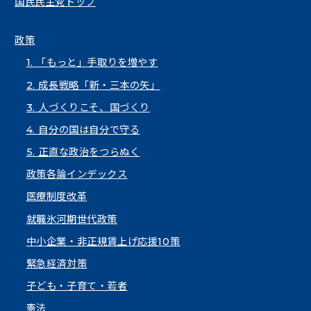
国民民主党トップ
政策
1. 「もっと」手取りを増やす
2. 成長戦略「新・三本の矢」
3. 人づくりこそ、国づくり
4. 自分の国は自分で守る
5. 正直な政治をつらぬく
政策各論インデックス
医療制度改革
就職氷河期世代政策
中小企業・非正規賃上げ応援10策
緊急経済対策
子ども・子育て・若者
憲法