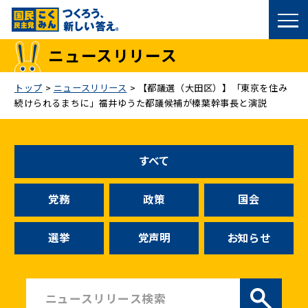
国民民主党トップ
ニュースリリース
政策
トップ
>
ニュースリリース
>
【都議選（大田区）】「東京を住み
続けられるまちに」福井ゆうた都議候補が榛葉幹事長と演説
議員
選挙情報
すべて
候補者公募
党務
政策
国会
こくみん政治塾
選挙
党声明
お知らせ
党基本情報
お問い合わせ