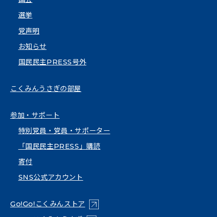
選挙
党声明
お知らせ
国民民主PRESS号外
こくみんうさぎの部屋
参加・サポート
特別党員・党員・サポーター
「国民民主PRESS」購読
寄付
SNS公式アカウント
（新しいタブで開く）
Go!Go!こくみんストア