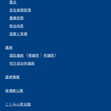
憲法
安全保障政策
農業政策
政治改革
提案と実績
議員
（
｜
）
国会議員
衆議院
参議院
地方自治体議員
選挙情報
候補者公募
こくみん政治塾