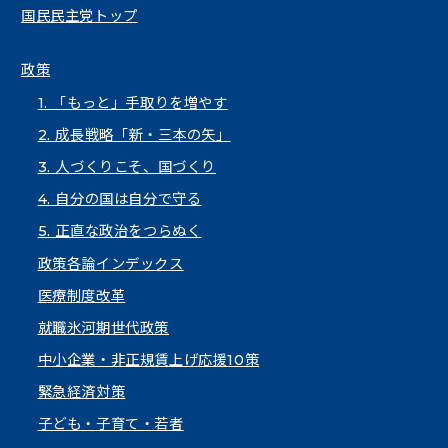
国民民主党トップ
政策
1. 「もっと」手取りを増やす
2. 成長戦略「新・三本の矢」
3. 人づくりこそ、国づくり
4. 自分の国は自分で守る
5. 正直な政治をつらぬく
政策各論インデックス
医療制度改革
就職氷河期世代政策
中小企業・非正規賃上げ応援10策
緊急経済対策
子ども・子育て・若者