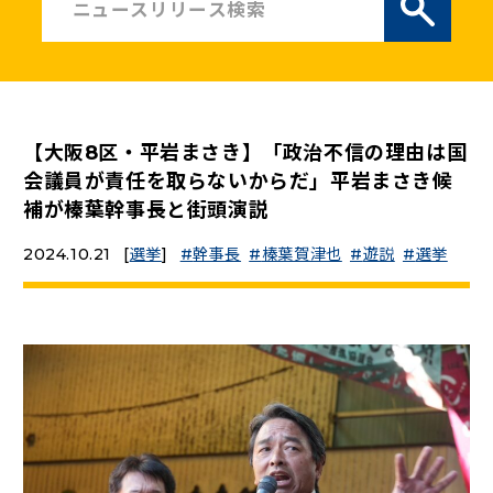
ニュースリリース
こくみんうさぎの部屋
【大阪8区・平岩まさき】「政治不信の理由は国
参加・サポート
会議員が責任を取らないからだ」平岩まさき候
補が榛葉幹事長と街頭演説
（新しいタブで開く）
Go!Go!こくみんストア
2024.10.21
[
選挙
]
幹事長
榛葉賀津也
遊説
選挙
（新しいタブで開く）
TEAMこくみんうさぎ
（新しいタブで開く）
こくみんオンラインスクール
（新しいタブで開く）
国民民主党学生部
（新しいタブで開く）
二次創作ガイドライン
プライバシーポリシー
特定商取引法に基づく表記