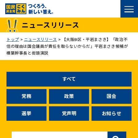
国民民主党トップ
ニュースリリース
政策
トップ
>
ニュースリリース
>
【大阪8区・平岩まさき】「政治不
信の理由は国会議員が責任を取らないからだ」平岩まさき候補が
議員
榛葉幹事長と街頭演説
選挙情報
すべて
候補者公募
党務
政策
国会
こくみん政治塾
選挙
党声明
お知らせ
党基本情報
お問い合わせ