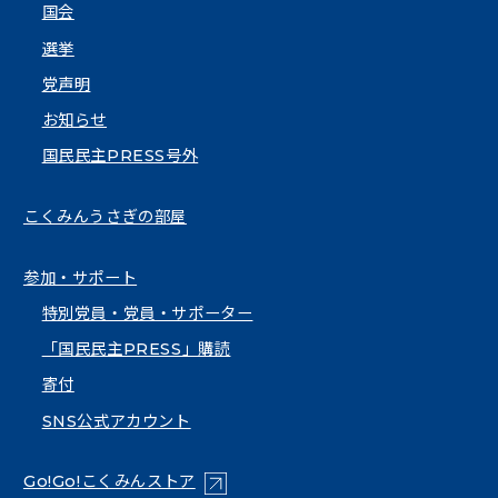
国会
選挙
党声明
お知らせ
国民民主PRESS号外
こくみんうさぎの部屋
参加・サポート
特別党員・党員・サポーター
「国民民主PRESS」購読
寄付
SNS公式アカウント
（新しいタブで開く）
Go!Go!こくみんストア