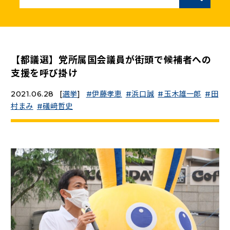
ニュースリリース
こくみんうさぎの部屋
【都議選】党所属国会議員が街頭で候補者への
支援を呼び掛け
参加・サポート
2021.06.28
[
選挙
]
伊藤孝恵
浜口誠
玉木雄一郎
田
村まみ
礒﨑哲史
（新しいタブで開く）
Go!Go!こくみんストア
（新しいタブで開く）
TEAMこくみんうさぎ
（新しいタブで開く）
こくみんオンラインスクール
（新しいタブで開く）
国民民主党学生部
（新しいタブで開く）
二次創作ガイドライン
プライバシーポリシー
特定商取引法に基づく表記