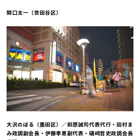
関口太一（世田谷区）
大沢のぼる（墨田区）／前原誠司代表代行・田村ま
み政調副会長・伊藤孝恵副代表・礒﨑哲史政調会長