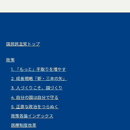
国民民主党トップ
政策
1. 「もっと」手取りを増やす
2. 成長戦略「新・三本の矢」
3. 人づくりこそ、国づくり
4. 自分の国は自分で守る
5. 正直な政治をつらぬく
政策各論インデックス
医療制度改革