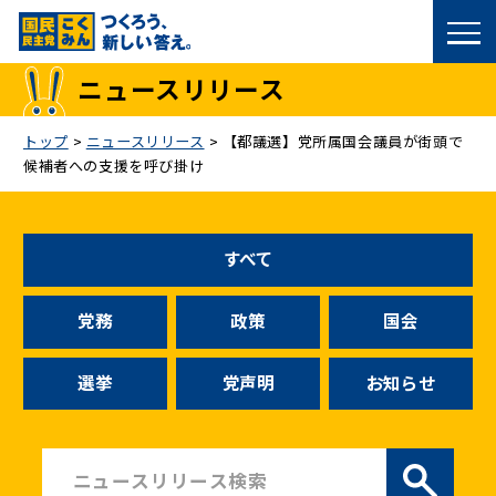
国民民主党トップ
ニュースリリース
政策
トップ
>
ニュースリリース
>
【都議選】党所属国会議員が街頭で
候補者への支援を呼び掛け
議員
選挙情報
すべて
候補者公募
党務
政策
国会
こくみん政治塾
選挙
党声明
お知らせ
党基本情報
お問い合わせ