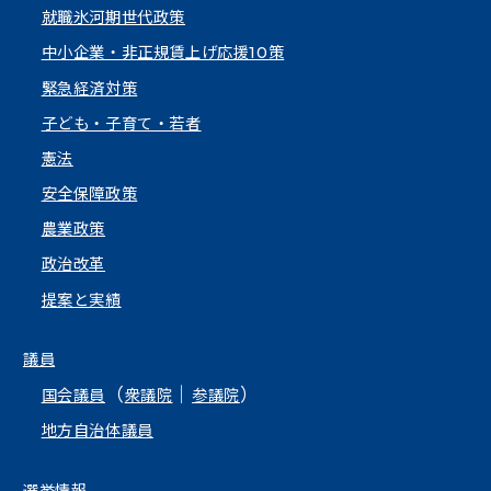
就職氷河期世代政策
中小企業・非正規賃上げ応援10策
緊急経済対策
子ども・子育て・若者
憲法
安全保障政策
農業政策
政治改革
提案と実績
議員
（
｜
）
国会議員
衆議院
参議院
地方自治体議員
選挙情報