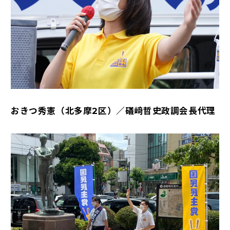
おきつ秀憲（北多摩2区）／礒﨑哲史政調会長代理