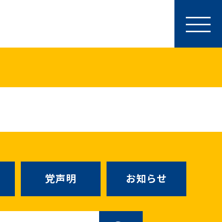
参加・サポート
特別党員・党員・サポーター
ース
「国民民主PRESS」購読
寄付
SNS公式アカウント
（新しいタブで
Go!Go!こくみんストア
（新しいタブで開
TEAMこくみんうさぎ
（新しいタ
こくみんオンラインスクール
党声明
お知らせ
SS号外
（新しいタブで開く）
国民民主党学生部