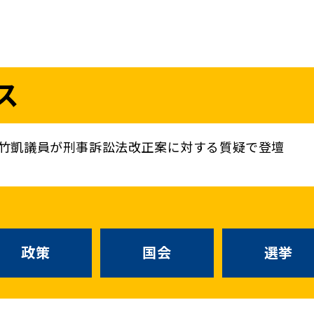
議員
お問い合わせ
ス
（
｜
）
国会議員
衆議院
参議院
ニュースリリ
地方自治体議員
党務
竹凱議員が刑事訴訟法改正案に対する質疑で登壇
選挙情報
政策
国会
候補者公募
選挙
党声明
こくみん政治塾
政策
国会
お知らせ
選挙
国民民主PRE
党基本情報
綱領･結党宣言