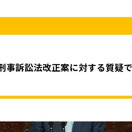
こくみんうさ
ガバナンスコード
規約･規則
都道府県組織
党役員
党本部へのアクセス
情報開示
刑事訴訟法改正案に対する質疑