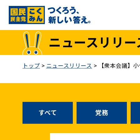
国民民主党トップ
ニュースリリー
政策
1. 「もっと」手取りを増やす
トップ
>
ニュースリリース
>
【衆本会議】小
2. 成長戦略「新・三本の矢」
3. 人づくりこそ、国づくり
4. 自分の国は自分で守る
5. 正直な政治をつらぬく
政策各論インデックス
すべて
党務
医療制度改革
就職氷河期世代政策