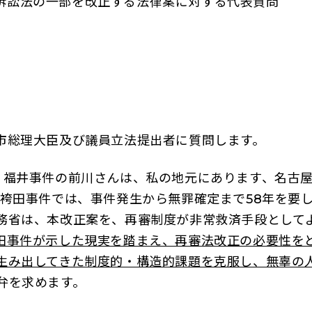
訴訟法の一部を改正する法律案に対する代
市総理大臣及び議員立法提出者に質問します。
、福井事件の前川さんは、私の地元にあります、名古
、袴田事件では、事件発生から無罪確定まで58年を要
務省は、本改正案を、再審制度が非常救済手段として
田事件が示した現実を踏まえ、再審法改正の必要性を
生み出してきた制度的・構造的課題を克服し、無辜の
弁を求めます。