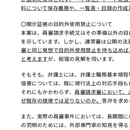
料について保存義務や、一覧表・目録の作成
〇開示証拠の目的外使用禁止について
本案は、再審請求手続又はその準備以外の目
を示しています。しかし、通常審は公開の法
審と同じ発想で目的外使用禁止を持ち込めば
と考えます
が、総理の見解を伺います。
そもそも、弁護士には、弁護士職務基本規程
侵害については、既に現行法上の対応手段も
それにもかかわらず、
再審請求審において、
ぜ既存の規律では足りないのか。
答弁を求め
また、実際の再審事件においては、長期間に
の究明のためには、外部専門家の知見を得る