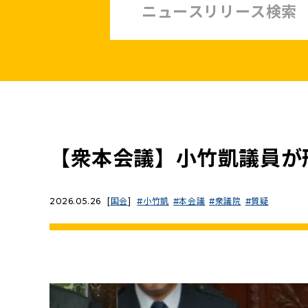
中小企業・非正規賃上げ応援10策
緊急経済対策
子ども・子育て・若者
憲法
安全保障政策
農業政策
政治改革
【衆本会議】小竹凱議員が
提案と実績
2026.05.26
[
国会
]
小竹凱
本会議
衆議院
質疑