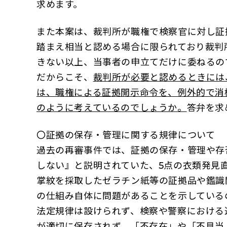
求めます。
また本案は、裁判所が職権で検察官に対し証
踏まえ相当と認める場合に限られており裁判
きない以上、当事者の申立てだけに委ねるの
だからこそ、
裁判所が必要と認めるときには
は、職権による証拠開示命令を、例外的で消
のように考えているのでしょうか。
答弁を求
〇証拠の保存・管理に関する規律について
過去の再審事件では、証拠の保存・管理や存
しない』と説明されていた、5点の衣類発見
掌紋を採取したゼラチン紙等の証拠品や鑑識
の仕組み自体に問題があることを示している
法定規律は設けられず、検察や警察における
が適切に保存されず、「不存在」や「不見当