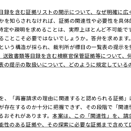
目録を含む証拠リストの開示について、なぜ明確に広
かを知らされなければ、証拠の関連性や必要性を具体
特定や疎明を求めることは、実際上ほとんど不可能で
ることこそ必要ではないでしょうか。答弁を求めます
という構造が採られ、裁判所が標目の一覧表の提示を
、送致書類等目録を含む検察官保管証拠等について、
表の提示の取扱いについて、どのように規定している
を、「再審請求の理由に関連すると認められる証拠」
が存在するのか十分に把握できず、その段階で「関連
るおそれがあります。
本案は、この「関連性」を、請
能性のある証拠や、その探索に必要な証拠まで含めて