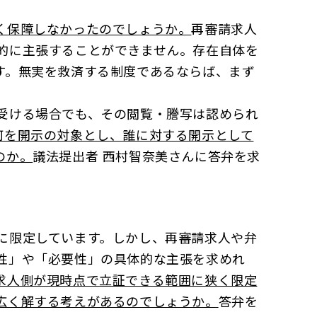
く保障しなかったのでしょうか。
再審請求人
的に主張することができません。存在自体を
す。無実を救済する制度であるならば、まず
。
受ける場合でも、その閲覧・謄写は認められ
何を開示の対象とし、誰に対する開示として
のか。
議法提出者 西村智奈美さんに答弁を求
に限定しています。しかし、再審請求人や弁
性」や「必要性」の具体的な主張を求めれ
求人側が現時点で立証できる範囲に狭く限定
広く解する考えがあるのでしょうか。
答弁を