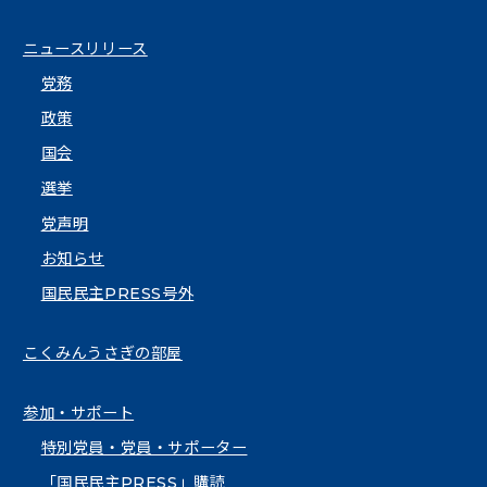
ニュースリリース
党務
政策
国会
選挙
党声明
お知らせ
国民民主PRESS号外
こくみんうさぎの部屋
参加・サポート
特別党員・党員・サポーター
「国民民主PRESS」購読