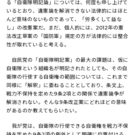
る「自衛隊明記論」については、何度も申し上げて
いるとおり、違憲論を解消できない法律的にはほと
んど意味のないものであって、「労多くして益な
し」の改憲案だ。まだ、個人的には、2012年の憲
法改正草案の「国防軍」規定の方が法律的には整合
性が取れていると考える。
自民党の「自衛隊明記案」の最大の課題は、仮に
自衛隊という組織名が明記されたとしても、その自
衛隊の行使する自衛権の範囲については、これまで
同様に「解釈」に委ねることとしており、条文上、
戦力不保持を定めた9条2項との関係で違憲論争が
解消されない。そんな9条改正案にどれほどの意味
があるのか教えてもらいたい。
我が党は、自衛隊の行使できる自衛権を戦力不保
持を定めた9条2項の例外として明確に位置付ける