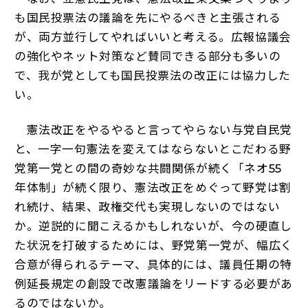
も国民投票法の議論を先にやるべきと主張される
が、両方並行してやればいいと考える。広報協議会
の強化やネット対策など賛同できる部分も多いの
で、我が党としても国民投票法の改正には協力した
い。
憲法改正をやるやると言ってやらない与党自民党
と、一字一句憲法を変えてはならないとこだわる野
党第一党との間の奇妙な共闘関係が続く「ネオ55
年体制」が続く限り、憲法改正をめぐって野党は割
れ続け、結果、政権交代も実現しないのではない
か。逆説的に聞こえるかもしれないが、今の硬直し
た状況を打破するためには、野党第一党が、幅広く
合意が得られるテーマ、具体的には、議員任期の特
例延長規定の創設で改憲議論をリードする必要があ
るのではないか。