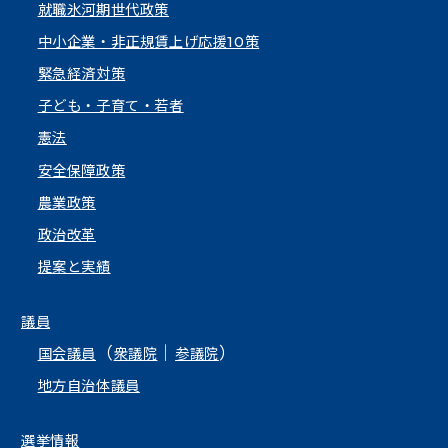
就職氷河期世代政策
中小企業・非正規賃上げ応援10策
緊急経済対策
子ども・子育て・若者
憲法
安全保障政策
農業政策
政治改革
提案と実績
議員
（
｜
）
国会議員
衆議院
参議院
地方自治体議員
選挙情報