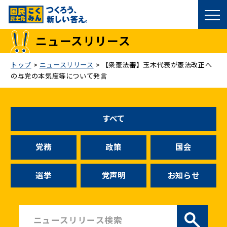
国民民主党トップ
ニュースリリース
政策
トップ
>
ニュースリリース
>
【衆憲法審】玉木代表が憲法改正へ
の与党の本気度等について発言
議員
選挙情報
すべて
候補者公募
党務
政策
国会
こくみん政治塾
選挙
党声明
お知らせ
党基本情報
お問い合わせ