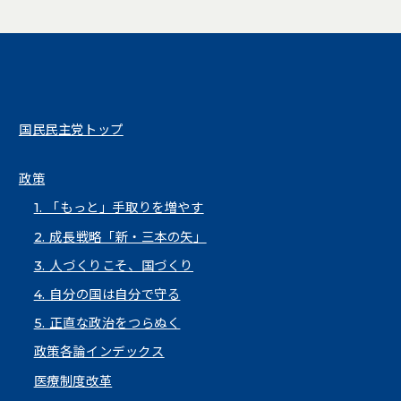
国民民主党トップ
政策
1. 「もっと」手取りを増やす
2. 成長戦略「新・三本の矢」
3. 人づくりこそ、国づくり
4. 自分の国は自分で守る
5. 正直な政治をつらぬく
政策各論インデックス
医療制度改革