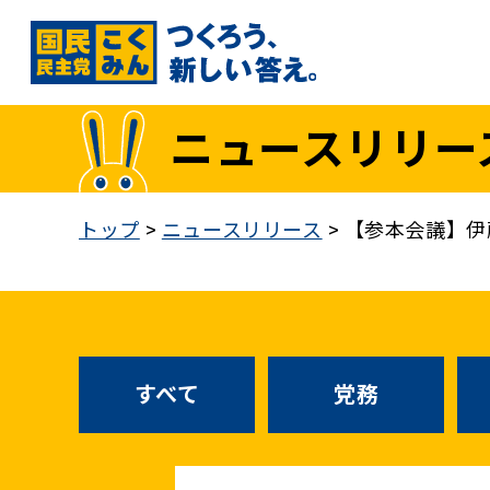
国民民主党トップ
ニュースリリー
政策
1. 「もっと」手取りを増やす
トップ
>
ニュースリリース
>
【参本会議】伊
2. 成長戦略「新・三本の矢」
3. 人づくりこそ、国づくり
4. 自分の国は自分で守る
5. 正直な政治をつらぬく
政策各論インデックス
すべて
党務
医療制度改革
就職氷河期世代政策