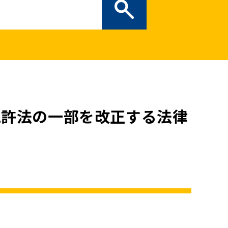
ぎの部屋
（新しいタブで開
二次創作ガイドライン
プライバシーポリシー
特定商取引法に基づく表記
免許法の一部を改正する法律