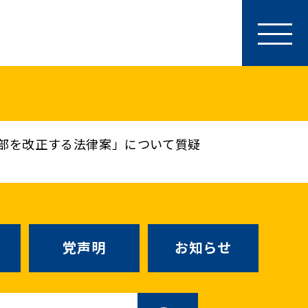
参加・サポート
特別党員・党員・サポーター
ース
「国民民主PRESS」購読
寄付
部を改正する法律案」について質疑
SNS公式アカウント
（新しいタブで
Go!Go!こくみんストア
（新しいタブで開
TEAMこくみんうさぎ
（新しいタ
こくみんオンラインスクール
党声明
お知らせ
SS号外
（新しいタブで開く）
国民民主党学生部