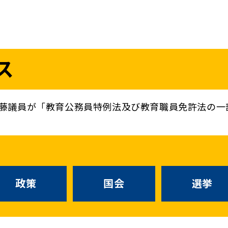
議員
お問い合わせ
ス
（
｜
）
国会議員
衆議院
参議院
ニュースリリ
地方自治体議員
党務
藤議員が「教育公務員特例法及び教育職員免許法の一
選挙情報
政策
国会
候補者公募
選挙
党声明
こくみん政治塾
政策
国会
お知らせ
選挙
国民民主PRE
党基本情報
綱領･結党宣言