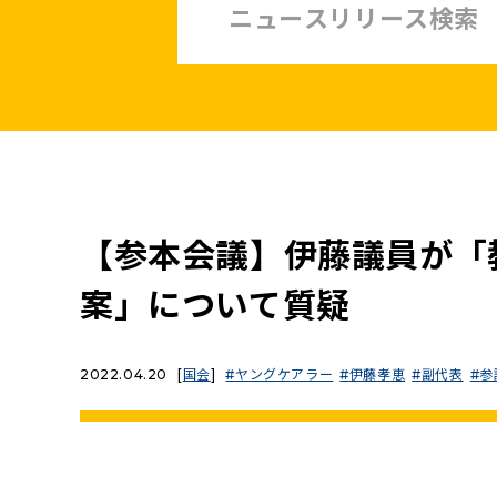
中小企業・非正規賃上げ応援10策
緊急経済対策
子ども・子育て・若者
憲法
安全保障政策
農業政策
政治改革
【参本会議】伊藤議員が「
提案と実績
案」について質疑
2022.04.20
[
国会
]
ヤングケアラー
伊藤孝恵
副代表
参