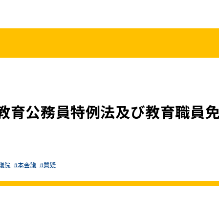
こくみんうさ
ガバナンスコード
規約･規則
都道府県組織
党役員
党本部へのアクセス
情報開示
教育公務員特例法及び教育職員
議院
本会議
質疑