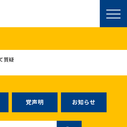
参加・サポート
特別党員・党員・サポーター
ース
「国民民主PRESS」購読
寄付
て質疑
SNS公式アカウント
（新しいタブで
Go!Go!こくみんストア
（新しいタブで開
TEAMこくみんうさぎ
（新しいタ
こくみんオンラインスクール
党声明
お知らせ
SS号外
（新しいタブで開く）
国民民主党学生部