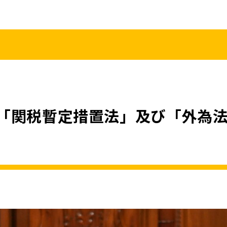
こくみんうさ
ガバナンスコード
規約･規則
都道府県組織
党役員
党本部へのアクセス
情報開示
「関税暫定措置法」及び「外為