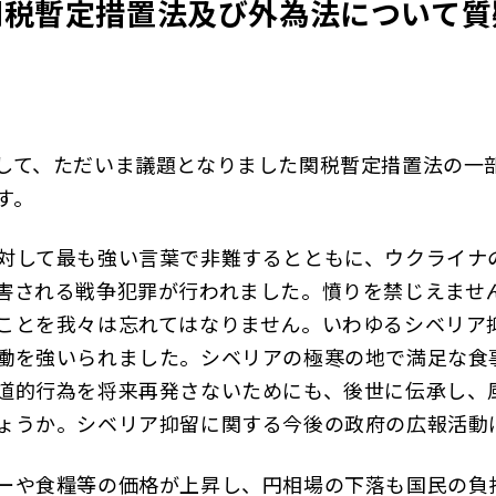
関税暫定措置法及び外為法について質
して、ただいま議題となりました関税暫定措置法の一
す。
対して最も強い言葉で非難するとともに、ウクライナ
害される戦争犯罪が行われました。憤りを禁じえませ
ことを我々は忘れてはなりません。いわゆるシベリア抑
働を強いられました。シベリアの極寒の地で満足な食
道的行為を将来再発さないためにも、後世に伝承し、
ょうか。シベリア抑留に関する今後の政府の広報活動
ーや食糧等の価格が上昇し、円相場の下落も国民の負