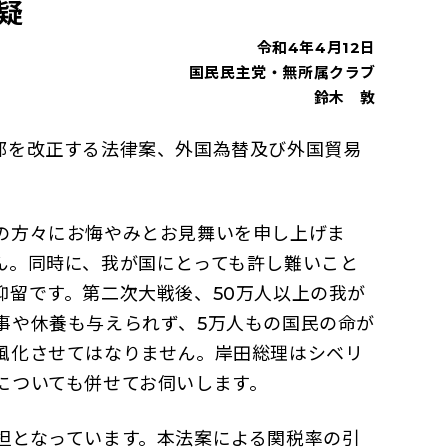
疑
令和4年4月12日
国民民主党・無所属クラブ
鈴木 敦
部を改正する法律案、外国為替及び外国貿易
の方々にお悔やみとお見舞いを申し上げま
ん。同時に、我が国にとっても許し難いこと
留です。第二次大戦後、50万人以上の我が
事や休養も与えられず、5万人もの国民の命が
風化させてはなりません。岸田総理はシベリ
についても併せてお伺いします。
担となっています。本法案による関税率の引