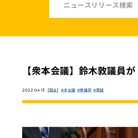
中小企業・非正規賃上げ応援10策
緊急経済対策
子ども・子育て・若者
憲法
安全保障政策
農業政策
政治改革
【衆本会議】鈴木敦議員が
提案と実績
2022.04.13
[
国会
]
本会議
衆議院
質疑