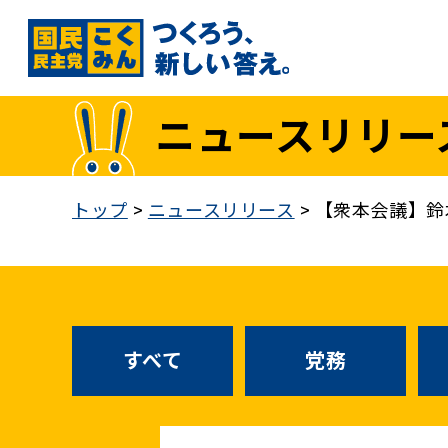
国民民主党トップ
ニュースリリー
政策
1. 「もっと」手取りを増やす
トップ
>
ニュースリリース
>
【衆本会議】鈴
2. 成長戦略「新・三本の矢」
3. 人づくりこそ、国づくり
4. 自分の国は自分で守る
5. 正直な政治をつらぬく
政策各論インデックス
すべて
党務
医療制度改革
就職氷河期世代政策