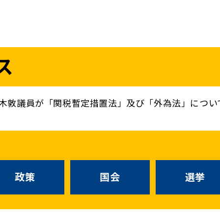
議員
お問い合わせ
ス
（
｜
）
国会議員
衆議院
参議院
ニュースリリ
地方自治体議員
党務
木敦議員が「関税暫定措置法」及び「外為法」につい
選挙情報
政策
国会
候補者公募
選挙
党声明
こくみん政治塾
政策
国会
お知らせ
選挙
国民民主PRE
党基本情報
綱領･結党宣言