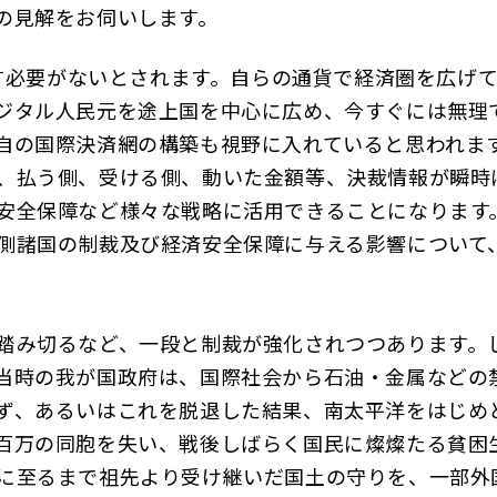
の見解をお伺いします。
介す必要がないとされます。自らの通貨で経済圏を広げ
ジタル人民元を途上国を中心に広め、今すぐには無理
自の国際決済網の構築も視野に入れていると思われま
、払う側、受ける側、動いた金額等、決裁情報が瞬時
、安全保障など様々な戦略に活用できることになりま
側諸国の制裁及び経済安全保障に与える影響について
踏み切るなど、一段と制裁が強化されつつあります。
当時の我が国政府は、国際社会から石油・金属などの
ず、あるいはこれを脱退した結果、南太平洋をはじめ
百万の同胞を失い、戦後しばらく国民に燦燦たる貧困
に至るまで祖先より受け継いだ国土の守りを、一部外