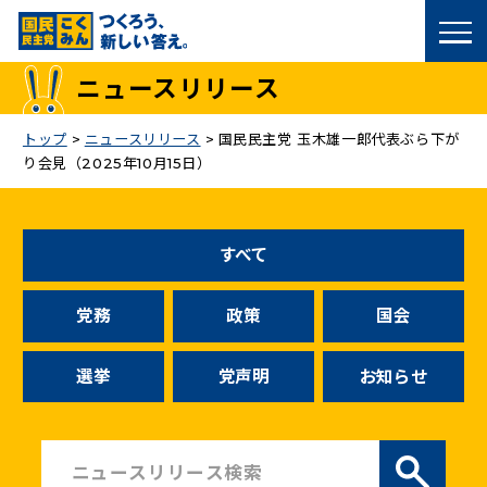
国民民主党トップ
ニュースリリース
政策
トップ
>
ニュースリリース
>
国民民主党 玉木雄一郎代表ぶら下が
り会見（2025年10月15日）
議員
選挙情報
すべて
候補者公募
党務
政策
国会
こくみん政治塾
選挙
党声明
お知らせ
党基本情報
お問い合わせ