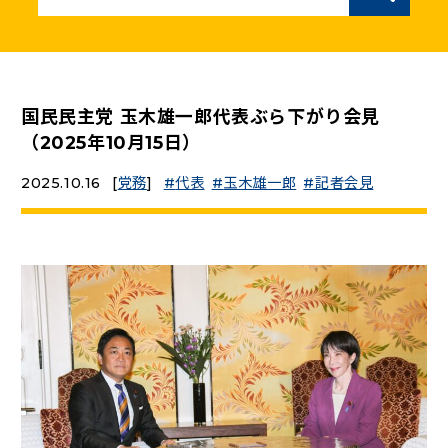
ニュースリリース
こくみんうさぎの部屋
国民民主党 玉木雄一郎代表ぶら下がり会見
（2025年10月15日）
参加・サポート
2025.10.16
[
党務
]
代表
玉木雄一郎
記者会見
（新しいタブで開く）
Go!Go!こくみんストア
（新しいタブで開く）
TEAMこくみんうさぎ
（新しいタブで開く）
こくみんオンラインスクール
（新しいタブで開く）
国民民主党学生部
（新しいタブで開く）
二次創作ガイドライン
プライバシーポリシー
特定商取引法に基づく表記