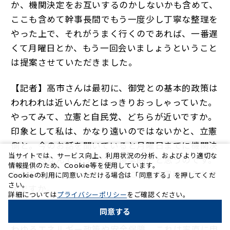
か、機関決定をお互いするのかしないかも含めて、
ここも含めて幹事長間でもう一度少し丁寧な整理を
やった上で、それがうまく行くのであれば、一番遅
くて月曜日とか、もう一回会いましょうということ
は提案させていただきました。
【記者】高市さんは最初に、御党との基本的政策は
われわれは近いんだとはっきりおっしゃっていた。
やってみて、立憲と自民党、どちらが近いですか。
印象として私は、かなり遠いのではないかと、立憲
側と。今のお話を聞いていると月曜日までに機関決
当サイトでは、サービス向上、利用状況の分析、およびより適切な
定できるなんていうのは非現実的だと思うのです。
情報提供のため、Cookie等を使用しています。
わかりませんけれども。率直に、その辺はどうお考
Cookieの利用に同意いただける場合は「同意する」を押してくだ
さい。
えですか。
（新しいタブで開く）
詳細については
プライバシーポリシー
をご確認ください。
同意する
【玉木代表】先ほど申し上げた通り、基本政策、い
わゆるエネルギー政策や安全保障、これは率直に申