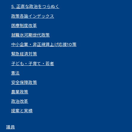
5. 正直な政治をつらぬく
政策各論インデックス
医療制度改革
就職氷河期世代政策
中小企業・非正規賃上げ応援10策
緊急経済対策
子ども・子育て・若者
憲法
安全保障政策
農業政策
政治改革
提案と実績
議員