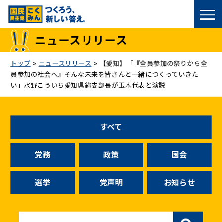
国民民主党トップ
ニュースリリース
政策
トップ
>
ニュースリリース
>
【愛知】「『全員参加の祭りから全
員参加の社会へ』そんな未来を皆さんと一緒につくっていきた
議員
い」水野こういち愛知県総支部長が玉木代表と演説
選挙情報
すべて
候補者公募
党務
政策
国会
こくみん政治塾
選挙
党声明
お知らせ
党基本情報
お問い合わせ