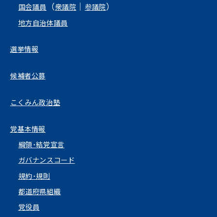
（
｜
）
国会議員
衆議院
参議院
地方自治体議員
選挙情報
候補者公募
こくみん政治塾
党基本情報
綱領･結党宣言
ガバナンスコード
規約･規則
都道府県組織
党役員