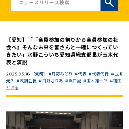
ニュースリリース
こくみんうさぎの部屋
【愛知】「『全員参加の祭りから全員参加の社
参加・サポート
会へ』そんな未来を皆さんと一緒につくってい
きたい」水野こういち愛知県総支部長が玉木代
（新しいタブで開く）
表と演説
Go!Go!こくみんストア
（新しいタブで開く）
TEAMこくみんうさぎ
2025.05.18
[
党務
]
丹野みどり
代表
代表代行
古川
（新しいタブで開く）
こくみんオンラインスクール
元久
政調会長
日野さりあ
浜口誠
玉木雄一郎
福田
とおる
（新しいタブで開く）
国民民主党学生部
（新しいタブで開く）
二次創作ガイドライン
プライバシーポリシー
特定商取引法に基づく表記