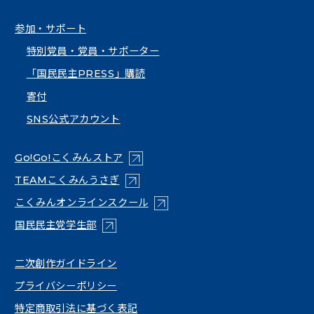
参加・サポート
特別党員・党員・サポーター
「国民民主PRESS」購読
寄付
SNS公式アカウント
（新しいタブで開く）
Go!Go!こくみんストア
（新しいタブで開く）
TEAMこくみんうさぎ
（新しいタブで開く）
こくみんオンラインスクール
（新しいタブで開く）
国民民主党学生部
（新しいタブで開く）
二次創作ガイドライン
プライバシーポリシー
特定商取引法に基づく表記