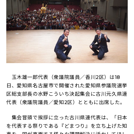
玉木雄一郎代表（衆議院議員／香川2区）は18
日、愛知県名古屋市で開催された愛知県参議院選挙
区総支部長の水野こういち決起集会に古川元久県連
代表（衆議院議員／愛知2区）とともに出席した。
集会冒頭で挨拶に立った古川県連代表は、「日本
を代表する祭りである『どまつり』を立ち上げた知