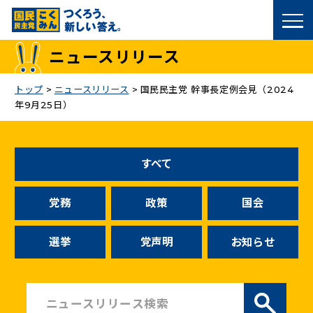
国民民主党トップ
ニュースリリース
政策
トップ
>
ニュースリリース
>
国民民主党 幹事長定例会見（2024
年9月25日）
議員
選挙情報
すべて
候補者公募
党務
政策
国会
こくみん政治塾
選挙
党声明
お知らせ
党基本情報
お問い合わせ