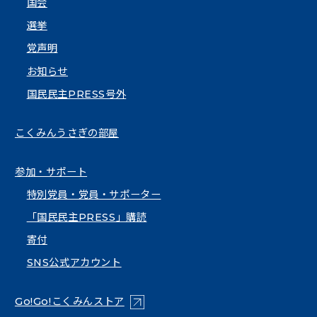
国会
選挙
党声明
お知らせ
国民民主PRESS号外
こくみんうさぎの部屋
参加・サポート
特別党員・党員・サポーター
「国民民主PRESS」購読
寄付
SNS公式アカウント
（新しいタブで開く）
Go!Go!こくみんストア