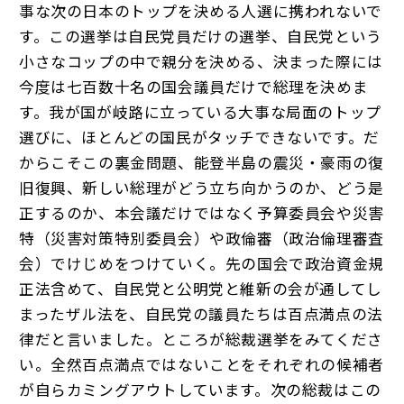
事な次の日本のトップを決める人選に携われないで
す。この選挙は自民党員だけの選挙、自民党という
小さなコップの中で親分を決める、決まった際には
今度は七百数十名の国会議員だけで総理を決めま
す。我が国が岐路に立っている大事な局面のトップ
選びに、ほとんどの国民がタッチできないです。だ
からこそこの裏金問題、能登半島の震災・豪雨の復
旧復興、新しい総理がどう立ち向かうのか、どう是
正するのか、本会議だけではなく予算委員会や災害
特（災害対策特別委員会）や政倫審（政治倫理審査
会）でけじめをつけていく。先の国会で政治資金規
正法含めて、自民党と公明党と維新の会が通してし
まったザル法を、自民党の議員たちは百点満点の法
律だと言いました。ところが総裁選挙をみてくださ
い。全然百点満点ではないことをそれぞれの候補者
が自らカミングアウトしています。次の総裁はこの