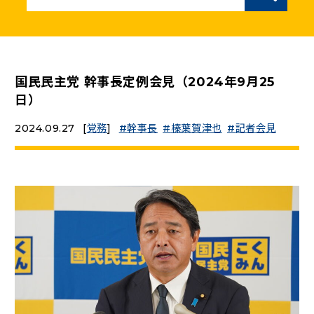
ニュースリリース
こくみんうさぎの部屋
国民民主党 幹事長定例会見（2024年9月25
日）
参加・サポート
2024.09.27
[
党務
]
幹事長
榛葉賀津也
記者会見
（新しいタブで開く）
Go!Go!こくみんストア
（新しいタブで開く）
TEAMこくみんうさぎ
（新しいタブで開く）
こくみんオンラインスクール
（新しいタブで開く）
国民民主党学生部
（新しいタブで開く）
二次創作ガイドライン
プライバシーポリシー
特定商取引法に基づく表記