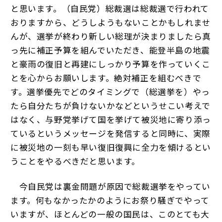
と思います。（自民党）総裁選は総裁選で行われて
おりますから、どうしようもないことかもしれませ
んが、選挙が終わり新しい総理が決まりましたら真
っ先に補正予算を組んでいただき、能登半島の地震
と豪雨の復旧と再建にしっかり予算を作っていくこ
とを心からお願いします。絶対補正を組むべきで
す。選挙優先でどのタイミングで（総選挙を）やっ
たら自分たちが負けないかなどというせこい考えで
はなく、与野党挙げて国を挙げて被災地に寄り添っ
ているというメッセージを発信すると同時に、実際
に被災地の一刻も早い復旧復興に全力を傾けるとい
うことをやるべきだと思います。
今自民党は裏金問題が原因で総裁選挙をやってい
ます。何もなかったかのようにお祭り騒ぎでやって
いますが、ほとんどの一般の国民は、このとても大