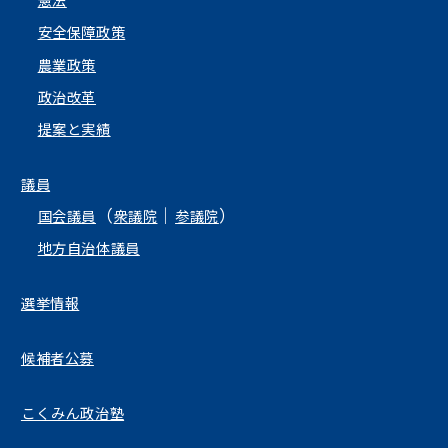
憲法
安全保障政策
農業政策
政治改革
提案と実績
議員
（
｜
）
国会議員
衆議院
参議院
地方自治体議員
選挙情報
候補者公募
こくみん政治塾