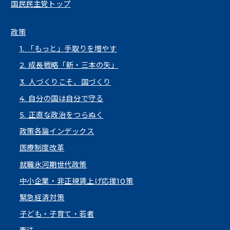
国民民主党トップ
政策
1. 「もっと」手取りを増やす
2. 成長戦略「新・三本の矢」
3. 人づくりこそ、国づくり
4. 自分の国は自分で守る
5. 正直な政治をつらぬく
政策各論インデックス
医療制度改革
就職氷河期世代政策
中小企業・非正規賃上げ応援10策
緊急経済対策
子ども・子育て・若者