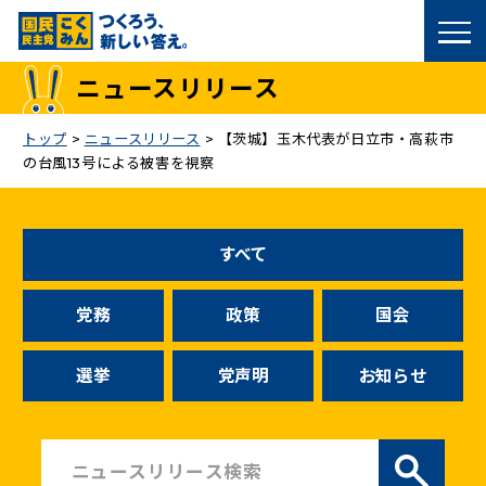
国民民主党トップ
ニュースリリース
政策
トップ
>
ニュースリリース
>
【茨城】玉木代表が日立市・高萩市
の台風13号による被害を視察
議員
選挙情報
すべて
候補者公募
党務
政策
国会
こくみん政治塾
選挙
党声明
お知らせ
党基本情報
お問い合わせ