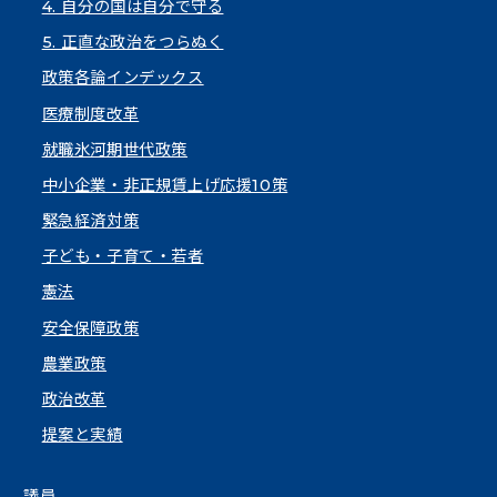
4. 自分の国は自分で守る
5. 正直な政治をつらぬく
政策各論インデックス
医療制度改革
就職氷河期世代政策
中小企業・非正規賃上げ応援10策
緊急経済対策
子ども・子育て・若者
憲法
安全保障政策
農業政策
政治改革
提案と実績
議員