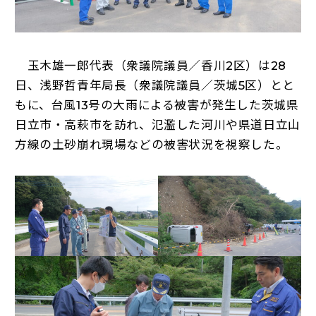
玉木雄一郎代表（衆議院議員／香川2区）は28
日、浅野哲青年局長（衆議院議員／茨城5区）とと
もに、台風13号の大雨による被害が発生した茨城県
日立市・高萩市を訪れ、氾濫した河川や県道日立山
方線の土砂崩れ現場などの被害状況を視察した。