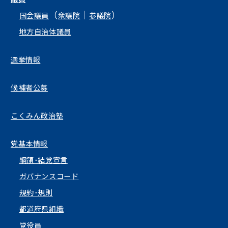
（
｜
）
国会議員
衆議院
参議院
地方自治体議員
選挙情報
候補者公募
こくみん政治塾
党基本情報
綱領･結党宣言
ガバナンスコード
規約･規則
都道府県組織
党役員