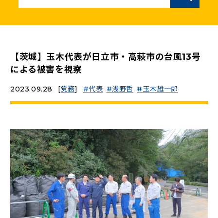
ニュースリリース
こくみんうさぎの部屋
【茨城】玉木代表が日立市・高萩市の台風13号
による被害を視察
参加・サポート
2023.09.28
[
党務
]
代表
浅野哲
玉木雄一郎
（新しいタブで開く）
Go!Go!こくみんストア
（新しいタブで開く）
TEAMこくみんうさぎ
（新しいタブで開く）
こくみんオンラインスクール
（新しいタブで開く）
国民民主党学生部
（新しいタブで開く）
二次創作ガイドライン
プライバシーポリシー
特定商取引法に基づく表記