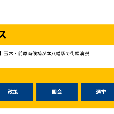
議員
お問い合わせ
ス
（
｜
）
国会議員
衆議院
参議院
ニュースリリ
地方自治体議員
党務
】玉木・前原両候補が本八幡駅で街頭演説
選挙情報
政策
国会
候補者公募
選挙
党声明
こくみん政治塾
政策
国会
お知らせ
選挙
国民民主PRE
党基本情報
綱領･結党宣言