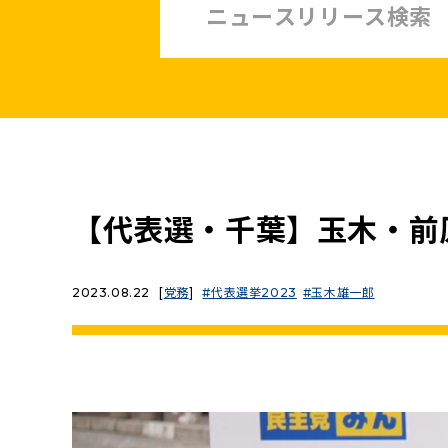
中小企業・非正規賃上げ応援10策
緊急経済対策
子ども・子育て・若者
憲法
安全保障政策
農業政策
政治改革
【代表選・千葉】玉木・前
提案と実績
2023.08.22
[
党務
]
代表選挙2023
玉木雄一郎