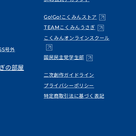
（新しいタブで
Go!Go!こくみんストア
（新しいタブで開
TEAMこくみんうさぎ
（新しいタ
こくみんオンラインスクール
SS号外
（新しいタブで開く）
国民民主党学生部
ぎの部屋
（新しいタブで開
二次創作ガイドライン
プライバシーポリシー
特定商取引法に基づく表記