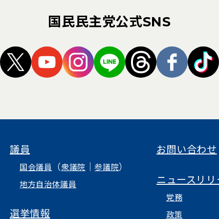
国民民主党公式SNS
（新しいタブで開く）
（新しいタブで開く）
（新しいタブで開く）
（新しいタブで開く）
（新しいタブ
（新し
議員
お問い合わせ
（
｜
）
国会議員
衆議院
参議院
ニュースリリ
地方自治体議員
党務
選挙情報
政策