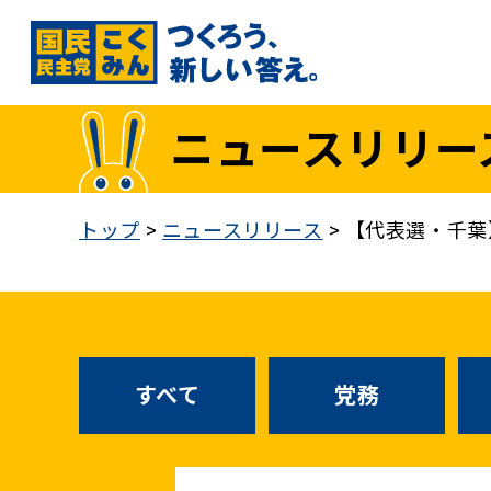
国民民主党トップ
ニュースリリー
政策
1. 「もっと」手取りを増やす
トップ
>
ニュースリリース
>
【代表選・千葉
2. 成長戦略「新・三本の矢」
3. 人づくりこそ、国づくり
4. 自分の国は自分で守る
5. 正直な政治をつらぬく
政策各論インデックス
すべて
党務
医療制度改革
就職氷河期世代政策