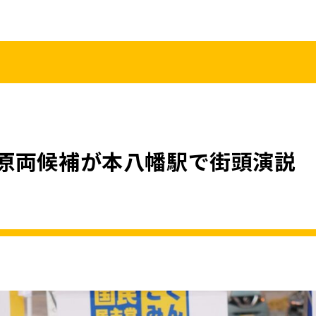
こくみんうさ
ガバナンスコード
規約･規則
都道府県組織
党役員
党本部へのアクセス
情報開示
原両候補が本八幡駅で街頭演説