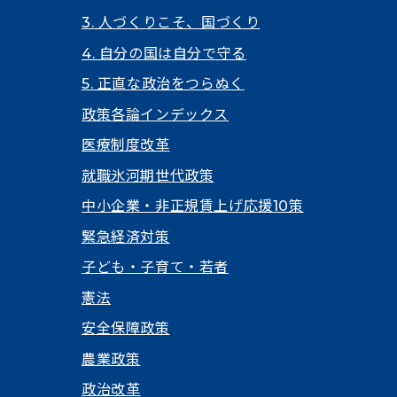
3. 人づくりこそ、国づくり
4. 自分の国は自分で守る
5. 正直な政治をつらぬく
政策各論インデックス
医療制度改革
就職氷河期世代政策
中小企業・非正規賃上げ応援10策
緊急経済対策
子ども・子育て・若者
憲法
安全保障政策
農業政策
政治改革