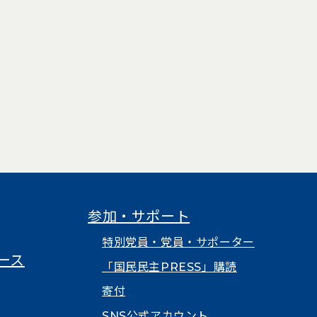
で開く）
いタブで開く）
（新しいタブで開く）
参加・サポート
特別党員・党員・サポーター
ース
「国民民主PRESS」購読
寄付
SNS公式アカウント