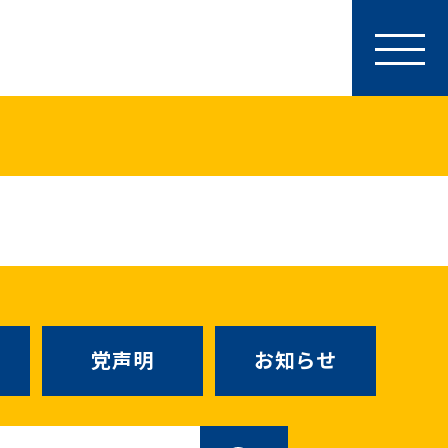
参加・サポート
特別党員・党員・サポーター
ース
「国民民主PRESS」購読
寄付
SNS公式アカウント
（新しいタブで
Go!Go!こくみんストア
（新しいタブで開
TEAMこくみんうさぎ
（新しいタ
こくみんオンラインスクール
党声明
お知らせ
SS号外
（新しいタブで開く）
国民民主党学生部