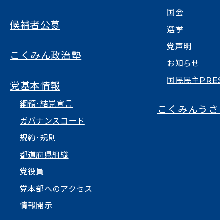
国会
候補者公募
選挙
党声明
こくみん政治塾
お知らせ
国民民主PRE
党基本情報
綱領･結党宣言
こくみんうさ
ガバナンスコード
規約･規則
都道府県組織
党役員
党本部へのアクセス
情報開示