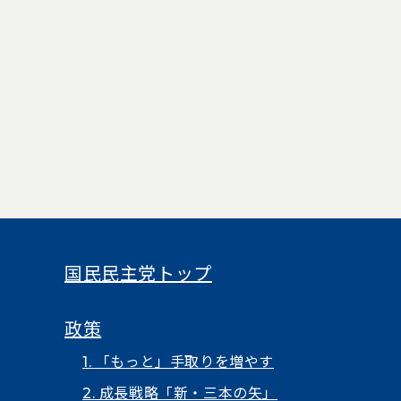
国民民主党トップ
政策
1. 「もっと」手取りを増やす
2. 成長戦略「新・三本の矢」