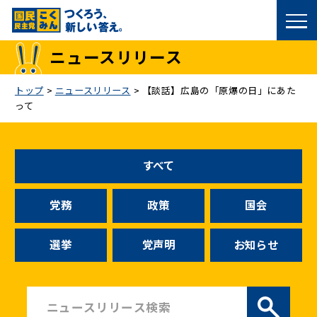
国民民主党トップ
ニュースリリース
政策
トップ
>
ニュースリリース
>
【談話】広島の「原爆の日」にあた
って
議員
選挙情報
すべて
候補者公募
党務
政策
国会
こくみん政治塾
選挙
党声明
お知らせ
党基本情報
お問い合わせ