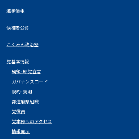
選挙情報
候補者公募
こくみん政治塾
党基本情報
綱領･結党宣言
ガバナンスコード
規約･規則
都道府県組織
党役員
党本部へのアクセス
情報開示