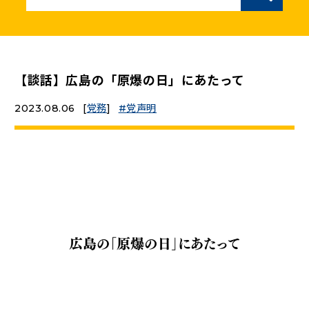
ニュースリリース
こくみんうさぎの部屋
【談話】広島の「原爆の日」にあたって
2023.08.06
[
党務
]
党声明
参加・サポート
（新しいタブで開く）
Go!Go!こくみんストア
（新しいタブで開く）
TEAMこくみんうさぎ
（新しいタブで開く）
こくみんオンラインスクール
（新しいタブで開く）
国民民主党学生部
（新しいタブで開く）
二次創作ガイドライン
プライバシーポリシー
特定商取引法に基づく表記