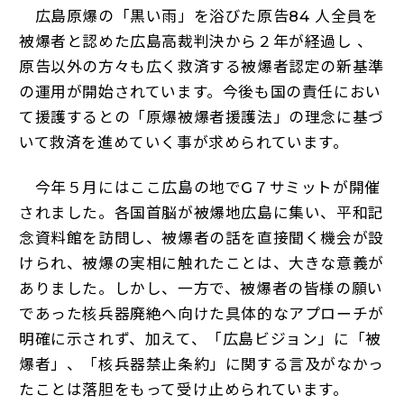
広島原爆の「黒い雨」を浴びた原告84 人全員を
被爆者と認めた広島高裁判決から２年が経過し 、
原告以外の方々も広く救済する被爆者認定の新基準
の運用が開始されています。今後も国の責任におい
て援護するとの「原爆被爆者援護法」の理念に基づ
いて救済を進めていく事が求められています。
今年５月にはここ広島の地でG７サミットが開催
されました。各国首脳が被爆地広島に集い、平和記
念資料館を訪問し、被爆者の話を直接聞く機会が設
けられ、被爆の実相に触れたことは、大きな意義が
ありました。しかし、一方で、被爆者の皆様の願い
であった核兵器廃絶へ向けた具体的なアプローチが
明確に示されず、加えて、「広島ビジョン」に「被
爆者」、「核兵器禁止条約」に関する言及がなかっ
たことは落胆をもって受け止められています。