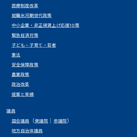
医療制度改革
就職氷河期世代政策
中小企業・非正規賃上げ応援10策
緊急経済対策
子ども・子育て・若者
憲法
安全保障政策
農業政策
政治改革
提案と実績
議員
（
｜
）
国会議員
衆議院
参議院
地方自治体議員