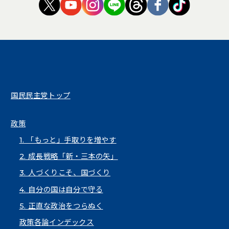
（新しいタブで開く）
（新しいタブで開く）
（新しいタブで開く）
（新しいタブで開く）
（新しいタブで開く
（新しいタブ
（新しい
国民民主党トップ
政策
1. 「もっと」手取りを増やす
2. 成長戦略「新・三本の矢」
3. 人づくりこそ、国づくり
4. 自分の国は自分で守る
5. 正直な政治をつらぬく
政策各論インデックス