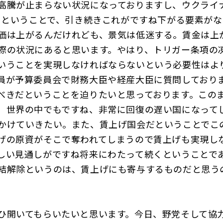
高騰が止まらない状況になっておりますし、ウクライ
高さということで、引き続きこれがですね下がる要素が
価は上がるんだけれども、景気は低迷する。賃金は上
際の状況にあると思います。やはり、トリガー条項の
いうことを実現しなければならないという必要性はよ
員が予算委員会で財務大臣や経産大臣に質問しておりま
べきだということを迫りたいと思っております。この
、世界の中でもですね、非常に回復の遅い国になって
かけていきたい。また、賃上げ国会だということでこ
げの原資がそこで奪われてしまうので賃上げも実現し
しい見通しがですね将来にわたって続くということで
結解除というのは、賃上げにも寄与するものだと思う
ひ開いてもらいたいと思います。今日、野党そして協