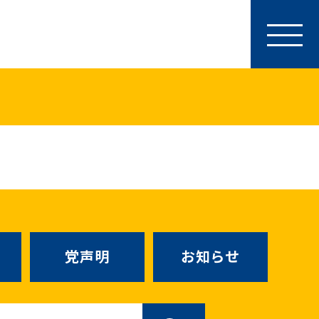
参加・サポート
特別党員・党員・サポーター
ース
「国民民主PRESS」購読
寄付
SNS公式アカウント
（新しいタブで
Go!Go!こくみんストア
（新しいタブで開
TEAMこくみんうさぎ
（新しいタ
こくみんオンラインスクール
党声明
お知らせ
SS号外
（新しいタブで開く）
国民民主党学生部