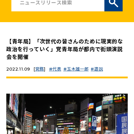
ニュースリリース
こくみんうさぎの部屋
【青年局】「次世代の皆さんのために現実的な
参加・サポート
政治を行っていく」党青年局が都内で街頭演説
会を開催
（新しいタブで開く）
Go!Go!こくみんストア
2022.11.09
[
党務
]
代表
玉木雄一郎
遊説
（新しいタブで開く）
TEAMこくみんうさぎ
（新しいタブで開く）
こくみんオンラインスクール
（新しいタブで開く）
国民民主党学生部
（新しいタブで開く）
二次創作ガイドライン
プライバシーポリシー
特定商取引法に基づく表記