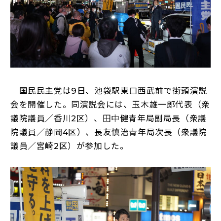
国民民主党は9日、池袋駅東口西武前で街頭演説
会を開催した。同演説会には、玉木雄一郎代表（衆
議院議員／香川2区）、田中健青年局副局長（衆議
院議員／静岡4区）、長友慎治青年局次長（衆議院
議員／宮崎2区）が参加した。