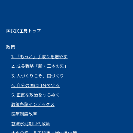
国民民主党トップ
政策
1. 「もっと」手取りを増やす
2. 成長戦略「新・三本の矢」
3. 人づくりこそ、国づくり
4. 自分の国は自分で守る
5. 正直な政治をつらぬく
政策各論インデックス
医療制度改革
就職氷河期世代政策