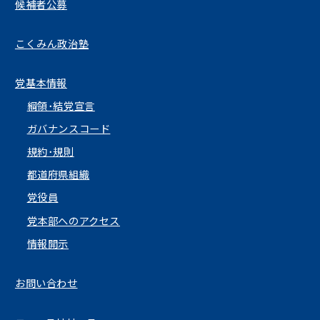
候補者公募
こくみん政治塾
党基本情報
綱領･結党宣言
ガバナンスコード
規約･規則
都道府県組織
党役員
党本部へのアクセス
情報開示
お問い合わせ