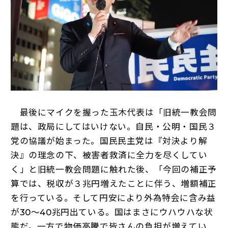
最後にマイクを握った玉木代表は「旧統一教会問
題は、政局にしてはいけない。自民・公明・国民３
党の協議が始まった。国民民主党は『対決より解
決』の理念の下、被害者救済に全力を尽くしてい
く」と旧統一教会問題に触れた後、「今回の補正予
算では、税収が３兆円増えたことに伴う、増額補正
を行っている。そして円安により外為特会に含み益
が30～40兆円出ている。国はまさにウハウハな状
態だ。一方で物価高騰で皆さんの負担が増えてい