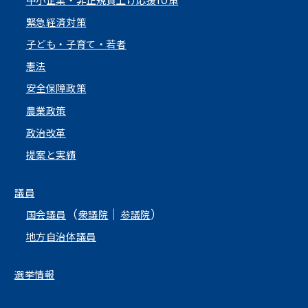
中小企業・非正規賃上げ応援10策
緊急経済対策
子ども・子育て・若者
憲法
安全保障政策
農業政策
政治改革
提案と実績
議員
（
｜
）
国会議員
衆議院
参議院
地方自治体議員
選挙情報