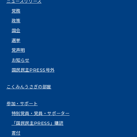
ニュースリリース
党務
政策
国会
選挙
党声明
お知らせ
国民民主PRESS号外
こくみんうさぎの部屋
参加・サポート
特別党員・党員・サポーター
「国民民主PRESS」購読
寄付