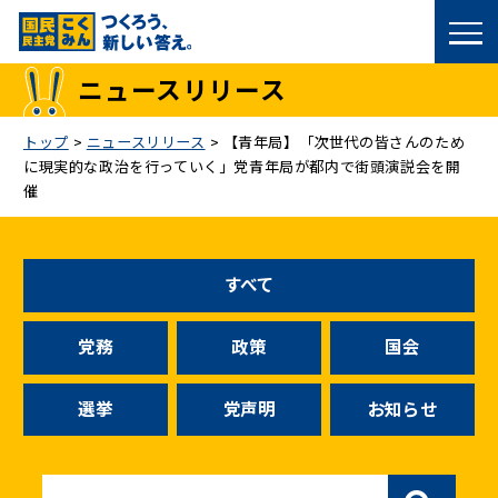
国民民主党トップ
ニュースリリース
政策
トップ
>
ニュースリリース
>
【青年局】「次世代の皆さんのため
に現実的な政治を行っていく」党青年局が都内で街頭演説会を開
議員
催
選挙情報
すべて
候補者公募
党務
政策
国会
こくみん政治塾
選挙
党声明
お知らせ
党基本情報
お問い合わせ