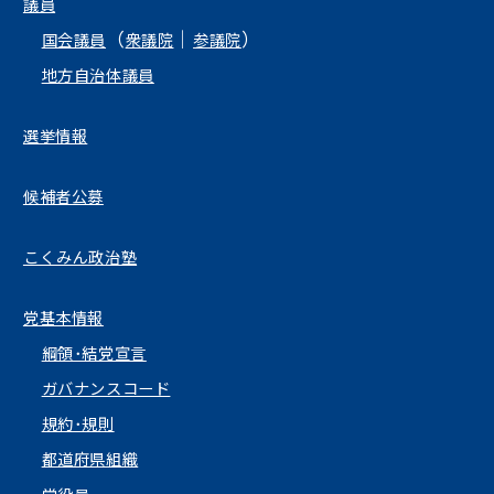
議員
（
｜
）
国会議員
衆議院
参議院
地方自治体議員
選挙情報
候補者公募
こくみん政治塾
党基本情報
綱領･結党宣言
ガバナンスコード
規約･規則
都道府県組織