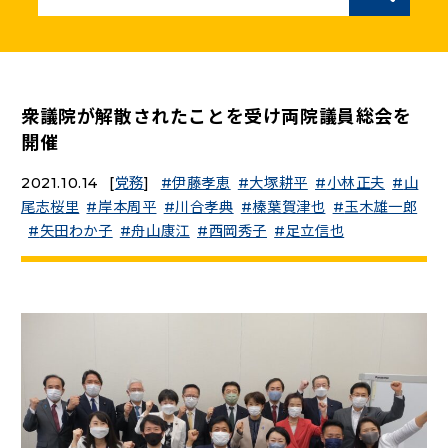
ニュースリリース
こくみんうさぎの部屋
衆議院が解散されたことを受け両院議員総会を
開催
参加・サポート
2021.10.14
[
党務
]
伊藤孝恵
大塚耕平
小林正夫
山
尾志桜里
岸本周平
川合孝典
榛葉賀津也
玉木雄一郎
（新しいタブで開く）
Go!Go!こくみんストア
矢田わか子
舟山康江
西岡秀子
足立信也
（新しいタブで開く）
TEAMこくみんうさぎ
（新しいタブで開く）
こくみんオンラインスクール
（新しいタブで開く）
国民民主党学生部
（新しいタブで開く）
二次創作ガイドライン
プライバシーポリシー
特定商取引法に基づく表記