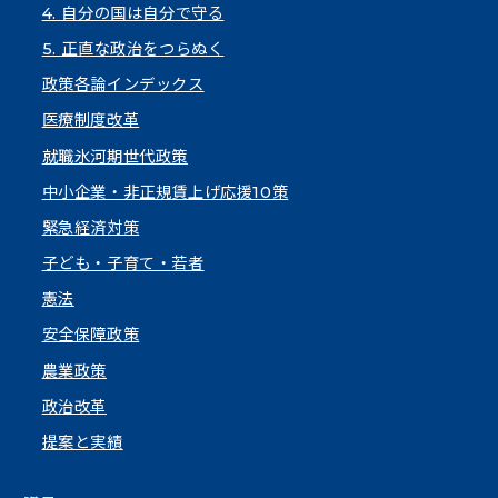
4. 自分の国は自分で守る
5. 正直な政治をつらぬく
政策各論インデックス
医療制度改革
就職氷河期世代政策
中小企業・非正規賃上げ応援10策
緊急経済対策
子ども・子育て・若者
憲法
安全保障政策
農業政策
政治改革
提案と実績