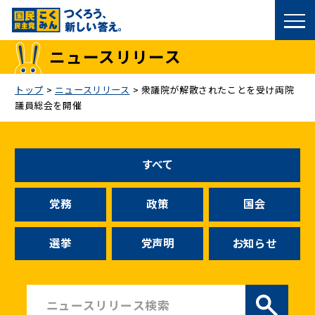
国民民主党トップ
ニュースリリース
政策
トップ
>
ニュースリリース
>
衆議院が解散されたことを受け両院
議員総会を開催
議員
選挙情報
すべて
候補者公募
党務
政策
国会
こくみん政治塾
選挙
党声明
お知らせ
党基本情報
お問い合わせ