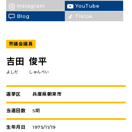
Instagram
YouTube
（新しいタブで開く）
Blog
Tiktok
（新しいタブで開く）
市議会議員
吉田
俊平
よしだ
しゅんぺい
選挙区
兵庫県朝来市
当選回数
5期
生年月日
1975/11/19