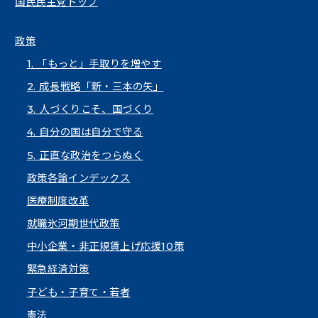
国民民主党トップ
政策
1. 「もっと」手取りを増やす
2. 成長戦略「新・三本の矢」
3. 人づくりこそ、国づくり
4. 自分の国は自分で守る
5. 正直な政治をつらぬく
政策各論インデックス
医療制度改革
就職氷河期世代政策
中小企業・非正規賃上げ応援10策
緊急経済対策
子ども・子育て・若者
憲法