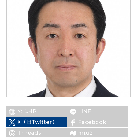
ニュースリリース
こくみんうさぎの部屋
参加・サポート
（新しいタブで開く）
Go!Go!こくみんストア
（新しいタブで開く）
TEAMこくみんうさぎ
（新しいタブで開く）
こくみんオンラインスクール
（新しいタブで開く）
国民民主党学生部
（新しいタブで開く）
公式HP
LINE
二次創作ガイドライン
X（旧Twitter）
Facebook
プライバシーポリシー
（新しいタブで開く）
特定商取引法に基づく表記
Threads
mixi2