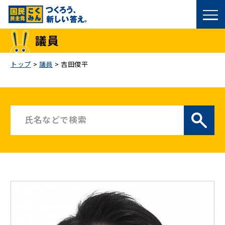
国民民主党トップ
議員
政策
トップ
>
議員
>
吉田俊平
議員
選挙情報
候補者公募
こくみん政治塾
党基本情報
お問い合わせ