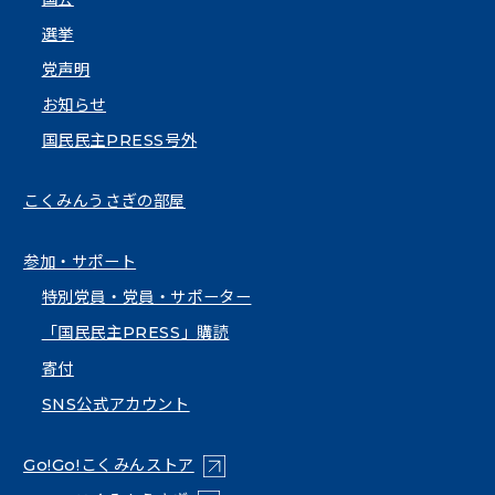
選挙
党声明
お知らせ
国民民主PRESS号外
こくみんうさぎの部屋
参加・サポート
特別党員・党員・サポーター
「国民民主PRESS」購読
寄付
SNS公式アカウント
（新しいタブで開く）
Go!Go!こくみんストア