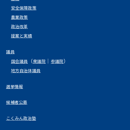
安全保障政策
農業政策
政治改革
提案と実績
議員
（
｜
）
国会議員
衆議院
参議院
地方自治体議員
選挙情報
候補者公募
こくみん政治塾