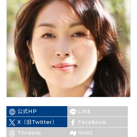
ニュースリリース
こくみんうさぎの部屋
参加・サポート
（新しいタブで開く）
Go!Go!こくみんストア
（新しいタブで開く）
TEAMこくみんうさぎ
（新しいタブで開く）
こくみんオンラインスクール
（新しいタブで開く）
国民民主党学生部
（新しいタブで開く）
公式HP
LINE
二次創作ガイドライン
（新しいタブで開く）
X（旧Twitter）
Facebook
プライバシーポリシー
（新しいタブで開く）
特定商取引法に基づく表記
Threads
mixi2