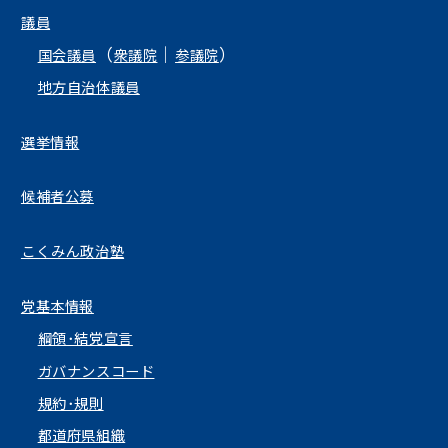
議員
（
｜
）
国会議員
衆議院
参議院
地方自治体議員
選挙情報
候補者公募
こくみん政治塾
党基本情報
綱領･結党宣言
ガバナンスコード
規約･規則
都道府県組織