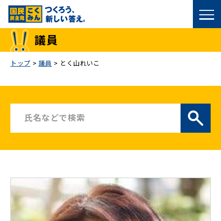
国民民主党トップ
議員
政策
トップ
>
議員
>
とく山れいこ
議員
選挙情報
候補者公募
こくみん政治塾
党基本情報
お問い合わせ