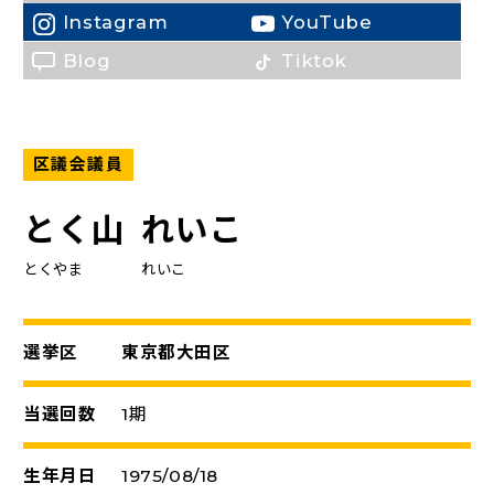
Instagram
YouTube
（新しいタブで開く）
（新しいタブで開く）
Blog
Tiktok
区議会議員
とく山
れいこ
とくやま
れいこ
選挙区
東京都大田区
当選回数
1期
生年月日
1975/08/18