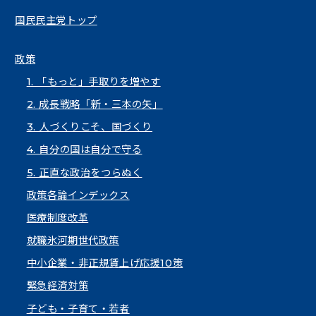
国民民主党トップ
政策
1. 「もっと」手取りを増やす
2. 成長戦略「新・三本の矢」
3. 人づくりこそ、国づくり
4. 自分の国は自分で守る
5. 正直な政治をつらぬく
政策各論インデックス
医療制度改革
就職氷河期世代政策
中小企業・非正規賃上げ応援10策
緊急経済対策
子ども・子育て・若者