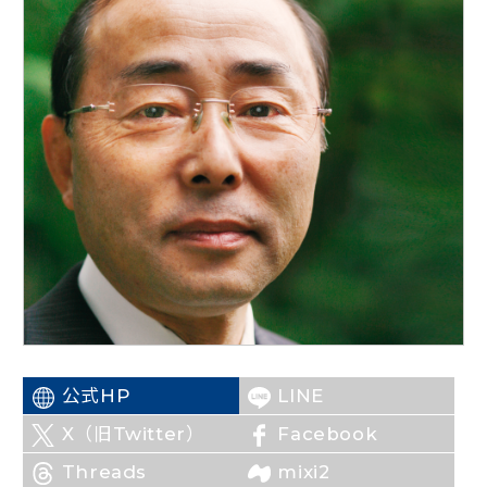
ニュースリリース
こくみんうさぎの部屋
参加・サポート
（新しいタブで開く）
Go!Go!こくみんストア
（新しいタブで開く）
TEAMこくみんうさぎ
（新しいタブで開く）
こくみんオンラインスクール
（新しいタブで開く）
国民民主党学生部
（新しいタブで開く）
公式HP
LINE
二次創作ガイドライン
（新しいタブで開く）
X（旧Twitter）
Facebook
プライバシーポリシー
特定商取引法に基づく表記
Threads
mixi2