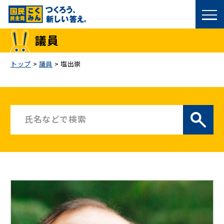
国民民主党トップ
議員
政策
トップ
>
議員
>
塩出崇
議員
選挙情報
候補者公募
こくみん政治塾
党基本情報
お問い合わせ