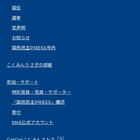
国会
選挙
党声明
お知らせ
国民民主PRESS号外
こくみんうさぎの部屋
参加・サポート
特別党員・党員・サポーター
「国民民主PRESS」購読
寄付
SNS公式アカウント
（新しいタブで開く）
Go!Go!こくみんストア