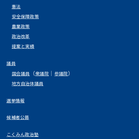
憲法
安全保障政策
農業政策
政治改革
提案と実績
議員
（
｜
）
国会議員
衆議院
参議院
地方自治体議員
選挙情報
候補者公募
こくみん政治塾