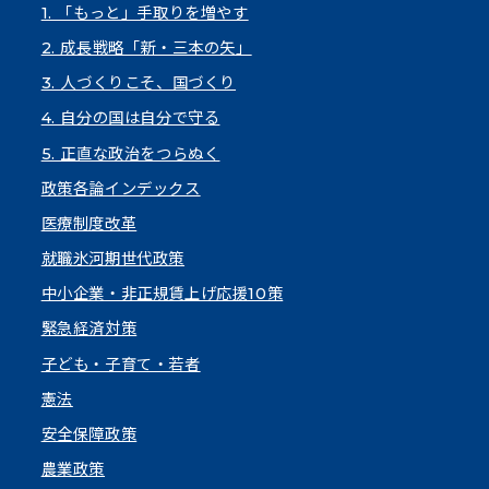
1. 「もっと」手取りを増やす
2. 成長戦略「新・三本の矢」
3. 人づくりこそ、国づくり
4. 自分の国は自分で守る
5. 正直な政治をつらぬく
政策各論インデックス
医療制度改革
就職氷河期世代政策
中小企業・非正規賃上げ応援10策
緊急経済対策
子ども・子育て・若者
憲法
安全保障政策
農業政策