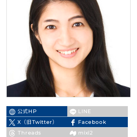
ニュースリリース
こくみんうさぎの部屋
参加・サポート
（新しいタブで開く）
Go!Go!こくみんストア
（新しいタブで開く）
TEAMこくみんうさぎ
（新しいタブで開く）
こくみんオンラインスクール
（新しいタブで開く）
国民民主党学生部
（新しいタブで開く）
公式HP
LINE
二次創作ガイドライン
（新しいタブで開く）
X（旧Twitter）
Facebook
プライバシーポリシー
（新しいタブで開く）
（新しいタブで開く）
特定商取引法に基づく表記
Threads
mixi2