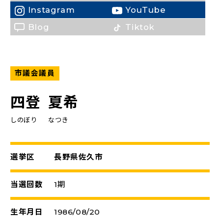
Instagram
YouTube
（新しいタブで開く）
（新しいタブで開く）
Blog
Tiktok
市議会議員
四登
夏希
しのぼり
なつき
選挙区
長野県佐久市
当選回数
1期
生年月日
1986/08/20