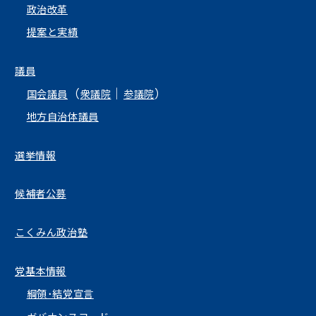
政治改革
提案と実績
議員
（
｜
）
国会議員
衆議院
参議院
地方自治体議員
選挙情報
候補者公募
こくみん政治塾
党基本情報
綱領･結党宣言