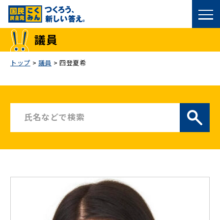
国民民主党トップ
議員
政策
トップ
>
議員
>
四登夏希
議員
選挙情報
候補者公募
こくみん政治塾
党基本情報
お問い合わせ