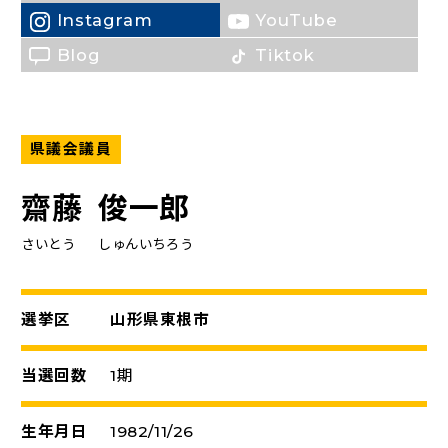
Instagram
YouTube
（新しいタブで開く）
Blog
Tiktok
県議会議員
齋藤
俊一郎
さいとう
しゅんいちろう
選挙区
山形県東根市
当選回数
1期
生年月日
1982/11/26