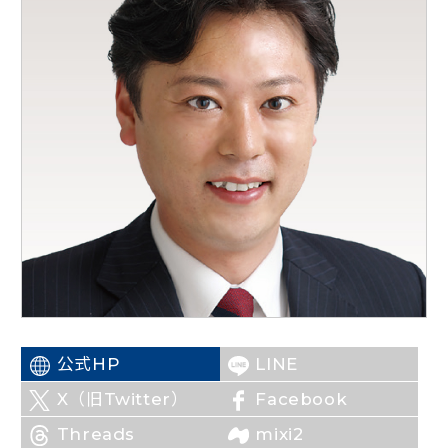
ニュースリリース
こくみんうさぎの部屋
参加・サポート
（新しいタブで開く）
Go!Go!こくみんストア
（新しいタブで開く）
TEAMこくみんうさぎ
（新しいタブで開く）
こくみんオンラインスクール
（新しいタブで開く）
国民民主党学生部
（新しいタブで開く）
公式HP
LINE
二次創作ガイドライン
（新しいタブで開く）
X（旧Twitter）
Facebook
プライバシーポリシー
特定商取引法に基づく表記
Threads
mixi2