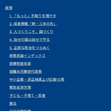
政策
1. 「もっと」手取りを増やす
2. 成長戦略「新・三本の矢」
3. 人づくりこそ、国づくり
4. 自分の国は自分で守る
5. 正直な政治をつらぬく
政策各論インデックス
医療制度改革
就職氷河期世代政策
中小企業・非正規賃上げ応援10策
緊急経済対策
子ども・子育て・若者
憲法