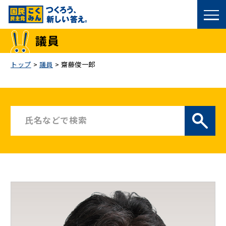
国民民主党トップ
議員
政策
トップ
>
議員
>
齋藤俊一郎
議員
選挙情報
候補者公募
こくみん政治塾
党基本情報
お問い合わせ