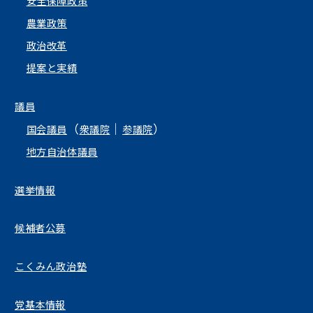
安全保障政策
農業政策
政治改革
提案と実績
議員
（
｜
）
国会議員
衆議院
参議院
地方自治体議員
選挙情報
候補者公募
こくみん政治塾
党基本情報