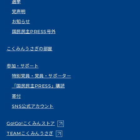
選挙
党声明
お知らせ
国民民主PRESS号外
こくみんうさぎの部屋
参加・サポート
特別党員・党員・サポーター
「国民民主PRESS」購読
寄付
SNS公式アカウント
（新しいタブで開く）
Go!Go!こくみんストア
（新しいタブで開く）
TEAMこくみんうさぎ