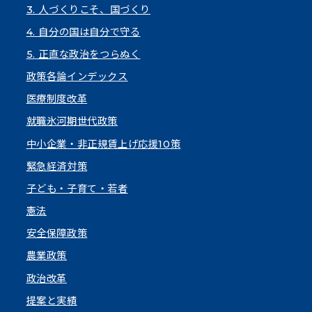
3. 人づくりこそ、国づくり
4. 自分の国は自分で守る
5. 正直な政治をつらぬく
政策各論インデックス
医療制度改革
就職氷河期世代政策
中小企業・非正規賃上げ応援10策
緊急経済対策
子ども・子育て・若者
憲法
安全保障政策
農業政策
政治改革
提案と実績