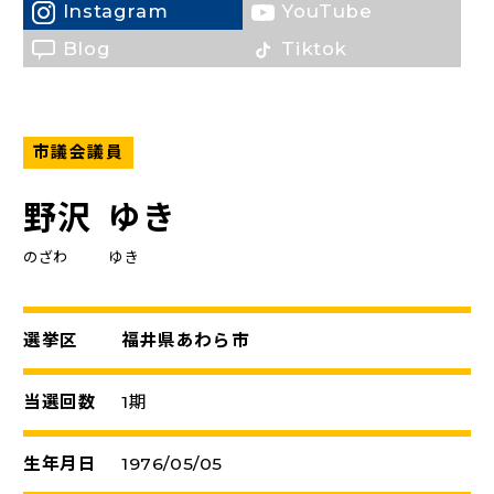
Instagram
YouTube
（新しいタブで開く）
Blog
Tiktok
市議会議員
野沢
ゆき
のざわ
ゆき
選挙区
福井県あわら市
当選回数
1期
生年月日
1976/05/05