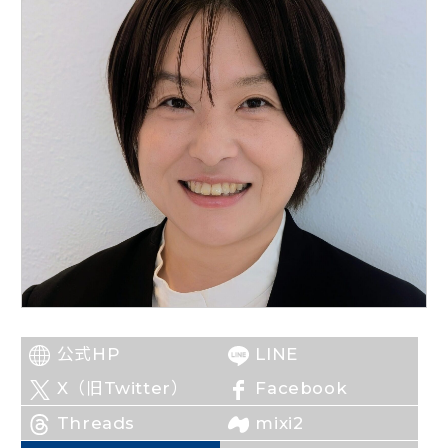
ニュースリリース
こくみんうさぎの部屋
参加・サポート
（新しいタブで開く）
Go!Go!こくみんストア
（新しいタブで開く）
TEAMこくみんうさぎ
（新しいタブで開く）
こくみんオンラインスクール
（新しいタブで開く）
国民民主党学生部
公式HP
LINE
（新しいタブで開く）
二次創作ガイドライン
X（旧Twitter）
Facebook
プライバシーポリシー
Threads
mixi2
特定商取引法に基づく表記