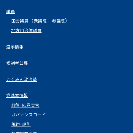
議員
（
｜
）
国会議員
衆議院
参議院
地方自治体議員
選挙情報
候補者公募
こくみん政治塾
党基本情報
綱領･結党宣言
ガバナンスコード
規約･規則