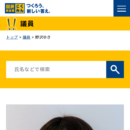
国民民主党トップ
議員
政策
トップ
>
議員
>
野沢ゆき
議員
選挙情報
候補者公募
こくみん政治塾
党基本情報
お問い合わせ