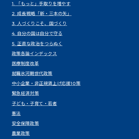
1. 「もっと」手取りを増やす
2. 成長戦略「新・三本の矢」
3. 人づくりこそ、国づくり
4. 自分の国は自分で守る
5. 正直な政治をつらぬく
政策各論インデックス
医療制度改革
就職氷河期世代政策
中小企業・非正規賃上げ応援10策
緊急経済対策
子ども・子育て・若者
憲法
安全保障政策
農業政策