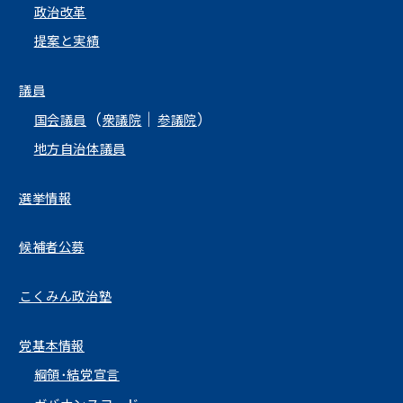
政治改革
提案と実績
議員
（
｜
）
国会議員
衆議院
参議院
地方自治体議員
選挙情報
候補者公募
こくみん政治塾
党基本情報
綱領･結党宣言