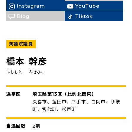
（新しいタブで開く）
Instagram
YouTube
（新しいタブで開く）
（新しいタブで開く）
Blog
Tiktok
（新しいタブで開く）
衆議院議員
橋本
幹彦
はしもと
みきひこ
選挙区
埼玉県第13区（比例北関東）
久喜市、蓮田市、幸手市、白岡市、伊奈
町、宮代町、杉戸町
当選回数
2期