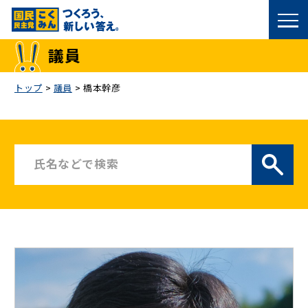
国民民主党トップ
議員
政策
トップ
>
議員
>
橋本幹彦
議員
選挙情報
候補者公募
こくみん政治塾
党基本情報
お問い合わせ