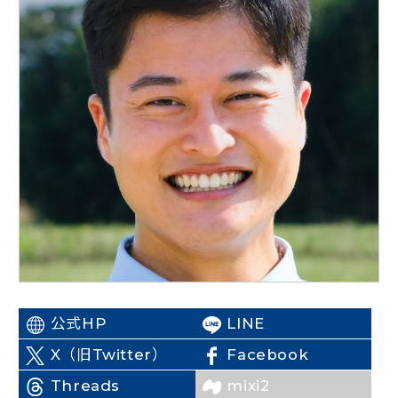
ニュースリリース
こくみんうさぎの部屋
参加・サポート
（新しいタブで開く）
Go!Go!こくみんストア
（新しいタブで開く）
TEAMこくみんうさぎ
（新しいタブで開く）
こくみんオンラインスクール
（新しいタブで開く）
国民民主党学生部
（新しいタブで開く）
公式HP
LINE
二次創作ガイドライン
（新しいタブで開く）
（新しいタブで開く）
X（旧Twitter）
Facebook
プライバシーポリシー
（新しいタブで開く）
（新しいタブで開く）
特定商取引法に基づく表記
Threads
mixi2