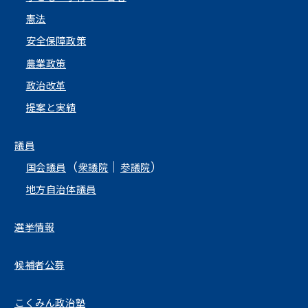
憲法
安全保障政策
農業政策
政治改革
提案と実績
議員
（
｜
）
国会議員
衆議院
参議院
地方自治体議員
選挙情報
候補者公募
こくみん政治塾