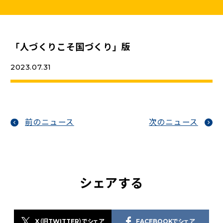
ニュースリリース
「人づくりこそ国づくり」版
こくみんうさぎの部屋
2023.07.31
参加・サポート
（新しいタブで開く）
Go!Go!こくみんストア
（新しいタブで開く）
前のニュース
次のニュース
TEAMこくみんうさぎ
（新しいタブで開く）
こくみんオンラインスクール
（新しいタブで開く）
国民民主党学生部
シェアする
（新しいタブで開く）
二次創作ガイドライン
プライバシーポリシー
特定商取引法に基づく表記
X（旧TWITTER）でシェア
FACEBOOKでシェア