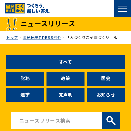
国民民主党トップ
ニュースリリース
政策
トップ
>
国民民主PRESS号外
>
「人づくりこそ国づくり」版
議員
すべて
選挙情報
党務
政策
国会
候補者公募
選挙
党声明
お知らせ
こくみん政治塾
党基本情報
お問い合わせ