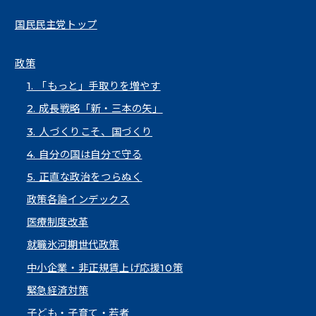
国民民主党トップ
政策
1. 「もっと」手取りを増やす
2. 成長戦略「新・三本の矢」
3. 人づくりこそ、国づくり
4. 自分の国は自分で守る
5. 正直な政治をつらぬく
政策各論インデックス
医療制度改革
就職氷河期世代政策
中小企業・非正規賃上げ応援10策
緊急経済対策
子ども・子育て・若者