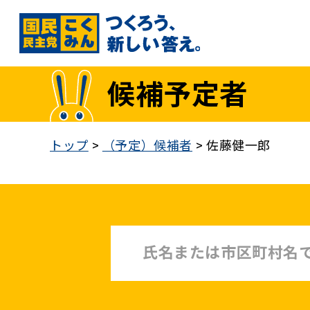
国民民主党トップ
候補予定者
政策
1. 「もっと」手取りを増やす
トップ
>
（予定）候補者
>
佐藤健一郎
2. 成長戦略「新・三本の矢」
3. 人づくりこそ、国づくり
4. 自分の国は自分で守る
5. 正直な政治をつらぬく
政策各論インデックス
医療制度改革
就職氷河期世代政策