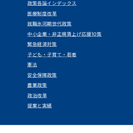
政策各論インデックス
医療制度改革
就職氷河期世代政策
中小企業・非正規賃上げ応援10策
緊急経済対策
子ども・子育て・若者
憲法
安全保障政策
農業政策
政治改革
提案と実績