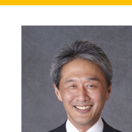
中小企業・非正規賃上げ応援10策
緊急経済対策
子ども・子育て・若者
憲法
安全保障政策
農業政策
政治改革
提案と実績