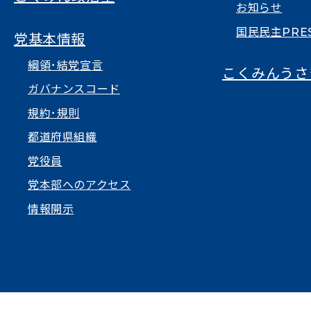
お知らせ
国民民主PRE
党基本情報
綱領･結党宣言
こくみんうさ
ガバナンスコード
規約･規則
都道府県組織
党役員
党本部へのアクセス
情報開示