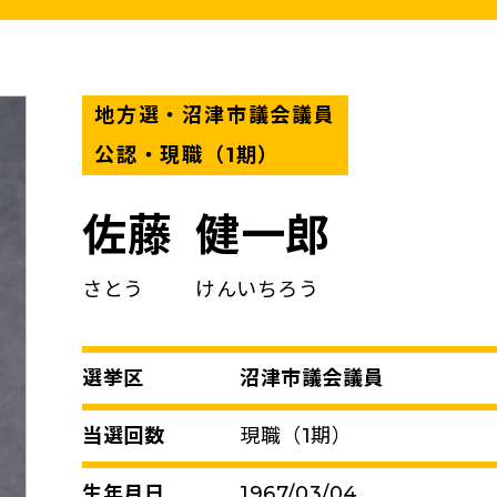
こくみんうさ
ガバナンスコード
規約･規則
都道府県組織
地方選・沼津市議会議員
党役員
公認・現職（1期）
党本部へのアクセス
佐藤
健一郎
情報開示
さとう
けんいちろう
選挙区
沼津市議会議員
当選回数
現職（1期）
生年月日
1967/03/04