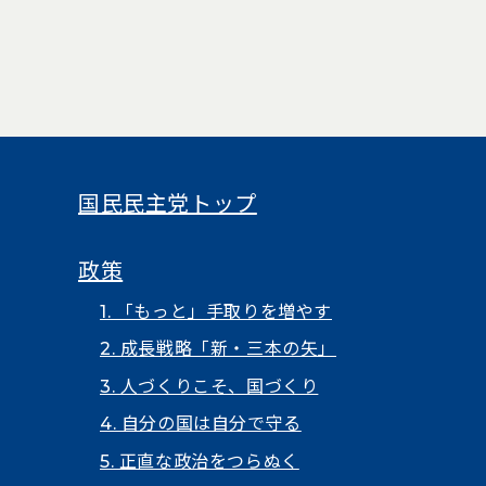
国民民主党トップ
政策
1. 「もっと」手取りを増やす
2. 成長戦略「新・三本の矢」
3. 人づくりこそ、国づくり
4. 自分の国は自分で守る
5. 正直な政治をつらぬく