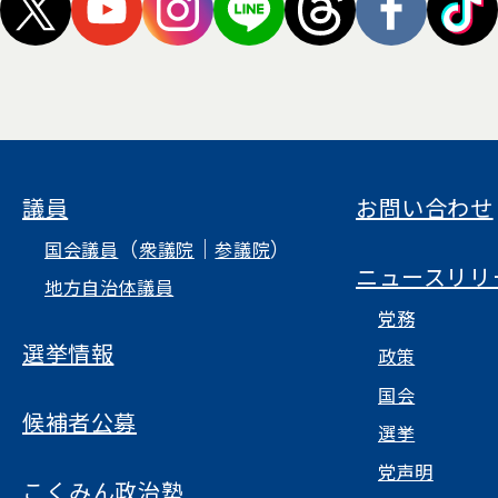
議員
お問い合わせ
（
｜
）
国会議員
衆議院
参議院
ニュースリリ
地方自治体議員
党務
選挙情報
政策
国会
候補者公募
選挙
党声明
こくみん政治塾