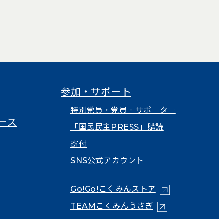
参加・サポート
特別党員・党員・サポーター
ース
「国民民主PRESS」購読
寄付
SNS公式アカウント
（新しいタブで
Go!Go!こくみんストア
（新しいタブで開
TEAMこくみんうさぎ