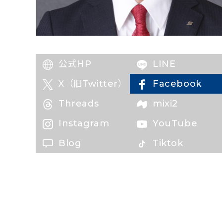
公式HP
LINE
X（旧Twitter）
Facebook
（新しいタブ
Threads
mixi2
Instagram
YouTube
Blog
Tiktok