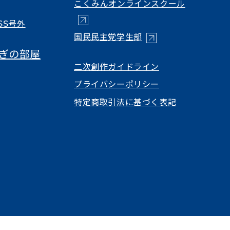
（新しいタ
こくみんオンラインスクール
SS号外
（新しいタブで開く）
国民民主党学生部
ぎの部屋
（新しいタブで開
二次創作ガイドライン
プライバシーポリシー
特定商取引法に基づく表記