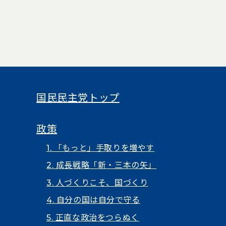
国民民主党トップ
政策
1. 「もっと」手取りを増やす
2. 成長戦略「新・三本の矢」
3. 人づくりこそ、国づくり
4. 自分の国は自分で守る
5. 正直な政治をつらぬく