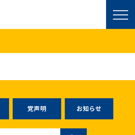
参加・サポート
特別党員・党員・サポーター
ース
「国民民主PRESS」購読
寄付
SNS公式アカウント
（新しいタブで
Go!Go!こくみんストア
（新しいタブで開
TEAMこくみんうさぎ
（新しいタ
こくみんオンラインスクール
党声明
お知らせ
SS号外
（新しいタブで開く）
国民民主党学生部