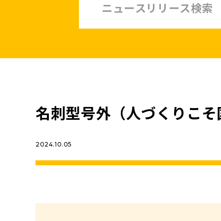
中小企業・非正規賃上げ応援10策
緊急経済対策
子ども・子育て・若者
憲法
安全保障政策
農業政策
政治改革
名刺型号外（人づくりこそ
提案と実績
2024.10.05