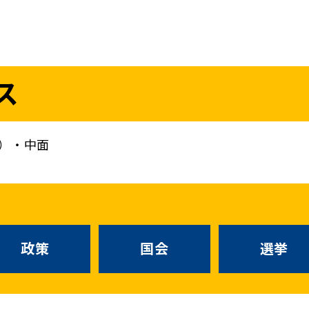
議員
お問い合わせ
ス
（
｜
）
国会議員
衆議院
参議院
ニュースリリ
地方自治体議員
党務
）・中面
選挙情報
政策
国会
候補者公募
選挙
党声明
こくみん政治塾
政策
国会
お知らせ
選挙
国民民主PRE
党基本情報
綱領･結党宣言