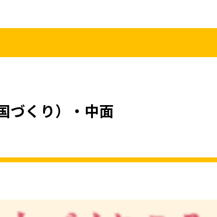
こくみんうさ
ガバナンスコード
規約･規則
都道府県組織
党役員
党本部へのアクセス
情報開示
国づくり）・中面