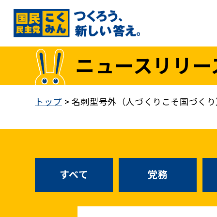
国民民主党トップ
ニュースリリー
政策
1. 「もっと」手取りを増やす
トップ
>
名刺型号外（人づくりこそ国づくり
2. 成長戦略「新・三本の矢」
3. 人づくりこそ、国づくり
4. 自分の国は自分で守る
5. 正直な政治をつらぬく
政策各論インデックス
すべて
党務
医療制度改革
就職氷河期世代政策