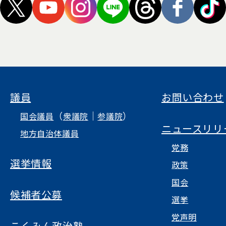
議員
お問い合わせ
（
｜
）
国会議員
衆議院
参議院
ニュースリリ
地方自治体議員
党務
選挙情報
政策
国会
候補者公募
選挙
党声明