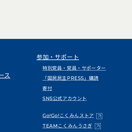
参加・サポート
特別党員・党員・サポーター
ース
「国民民主PRESS」購読
寄付
SNS公式アカウント
（新しいタブで
Go!Go!こくみんストア
（新しいタブで開
TEAMこくみんうさぎ