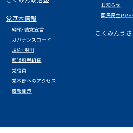
こくみん政治塾
お知らせ
国民民主PRE
党基本情報
綱領･結党宣言
こくみんうさ
ガバナンスコード
規約･規則
都道府県組織
党役員
党本部へのアクセス
情報開示