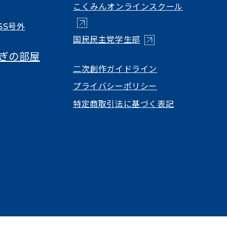
（新しいタ
こくみんオンラインスクール
SS号外
（新しいタブで開く）
国民民主党学生部
ぎの部屋
（新しいタブで開
二次創作ガイドライン
プライバシーポリシー
特定商取引法に基づく表記